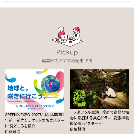
一ノ瀬ワタル主演！ 珍奇で奇怪な植
GREEN×EXPO 2027いよいよ開幕1
物に熱狂する異色ドラマ「変態植物
年前｜前売りチケットの販売スター
倶楽部」がスタート！
ト！見どころを紹介
伊藤賢治
伊藤賢治