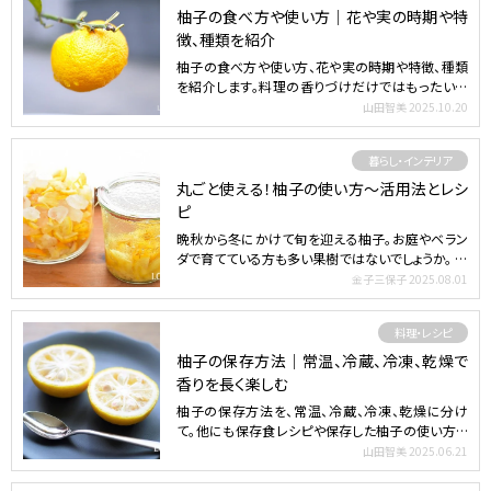
柚子の食べ方や使い方｜花や実の時期や特
徴、種類を紹介
柚子の食べ方や使い方、花や実の時期や特徴、種類
を紹介します。料理の香りづけだけではもったいな
い！柚子に詳しく…
山田智美
2025.10.20
暮らし・インテリア
丸ごと使える！柚子の使い方～活用法とレシ
ピ
晩秋から冬にかけて旬を迎える柚子。お庭やベラン
ダで育てている方も多い果樹ではないでしょうか。 初
夏が「梅仕事…
金子三保子
2025.08.01
料理・レシピ
柚子の保存方法｜常温、冷蔵、冷凍、乾燥で
香りを長く楽しむ
柚子の保存方法を、常温、冷蔵、冷凍、乾燥に分け
て。他にも保存食レシピや保存した柚子の使い方も
紹介します。 目…
山田智美
2025.06.21