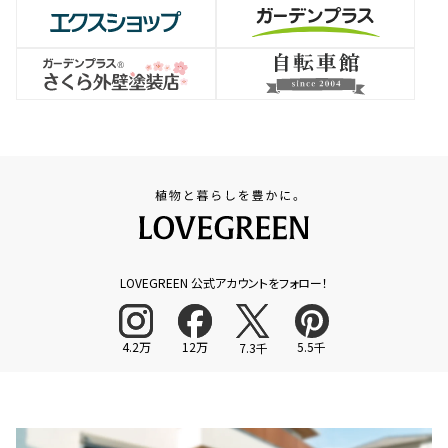
LOVEGREEN 公式アカウントをフォロー！
4.2万
12万
5.5千
7.3千