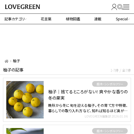
記事カテゴリ
花言葉
植物図鑑
連載
Special
柚子
柚子の記事
1-7件 / 全7件
庭木・シンボルツリー
柚子｜捨てるところがない！ 爽やかな香りの
冬の果実
晩秋から冬に旬を迎える柚子。その育て方や特徴、
暮らしでの取り入れ方など、知れば知るほど奥が深
い柚子の魅力をた…
LOVEGREEN編集部
2026.01.06
庭木・シンボルツリー