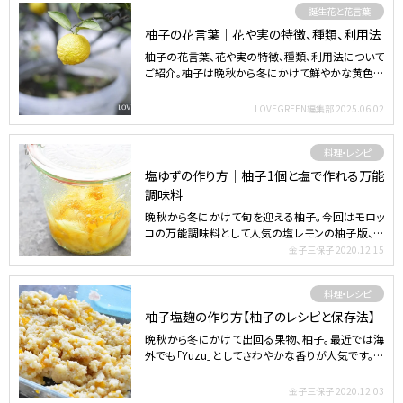
誕生花と花言葉
柚子の花言葉｜花や実の特徴、種類、利用法
柚子の花言葉、花や実の特徴、種類、利用法について
ご紹介。柚子は晩秋から冬にかけて鮮やかな黄色の
香り高い実をつ…
LOVEGREEN編集部
2025.06.02
料理・レシピ
塩ゆずの作り方｜柚子1個と塩で作れる万能
調味料
晩秋から冬にかけて旬を迎える柚子。今回はモロッ
コの万能調味料として人気の塩レモンの柚子版、塩
ゆずの作り方をご…
金子三保子
2020.12.15
料理・レシピ
柚子塩麹の作り方【柚子のレシピと保存法】
晩秋から冬にかけて出回る果物、柚子。最近では海
外でも「Yuzu」としてさわやかな香りが人気です。今
回は柚子の…
金子三保子
2020.12.03