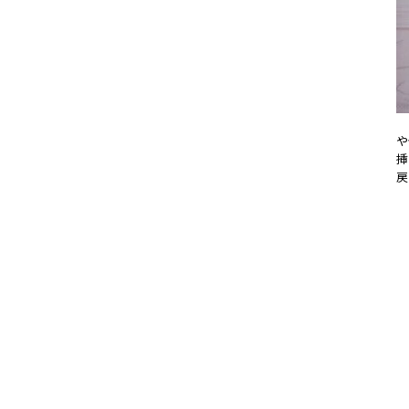
や
挿
戻
20
#