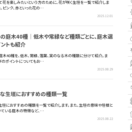
て花を楽しみたいという方のために、花が咲く生垣を一覧で紹介しま
色、ピンク、赤といった花の…
2025.12.01
めの庭木40種｜低木や常緑など種類ごとに、庭木選
イントも紹介
庭木40種を、低木、常緑、落葉、実のなる木の種類に分けて紹介。ま
びのポイントについてもお…
2025.08.29
れな生垣におすすめの種類一覧
生垣におすすめの種類を一覧で紹介します。また、生垣の意味や垣根と
いている庭木の特徴など、…
2025.08.22