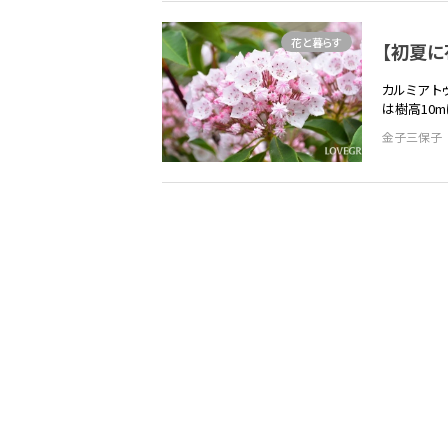
花と暮らす
【初夏に
カルミア 
は樹高10
金子三保子