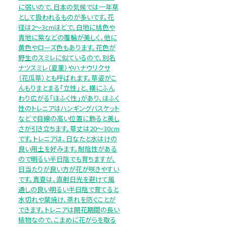
に弱いので、日本の気候では一年草
として扱われるものが多いです。花
径は2～3cmほどで、白地に桃色や
青地に紫などの覆輪が美しく、他に
黄色やローズ色もあります。花色が
野生のスミレに似ているので、別名
ナツスミレ（夏菫）やハナウリクサ
（花瓜草）とも呼ばれます。草姿がこ
んもりまとまる「立性」と、横にふん
わり広がる「ほふく性」があり、ほふく
性のトレニアはハンギングバスケット
などで目線の高い位置に飾ると美し
さが引き立ちます。草丈は20～30cm
です。トレニアは、日なたと水はけの
良い用土を好みます。耐陰性がある
ので明るい半日陰でも育ちますが、
日当たりが良い方が花が咲きやすい
です。真夏は、直射日光を避けて風
通しの良い明るい半日陰で育てると
水切れや葉焼け、蒸れを防ぐことが
できます。トレニアは開花期間の長い
植物なので、こまめに花がらを取る