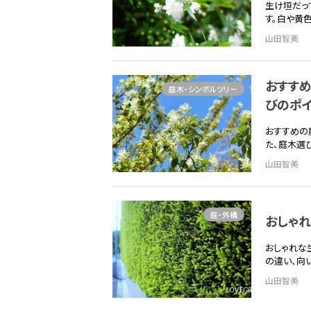
生け垣だっ
す。白や黄
山田智美
おすす
庭木・シンボルツリー
びのポ
おすすめの
た、庭木選
山田智美
庭・外構
おしゃ
おしゃれな
の違い、向
山田智美