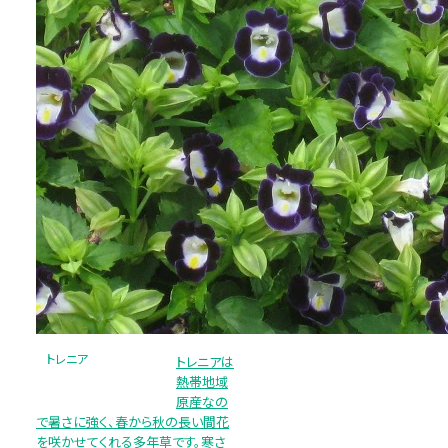
トレニア
トレニアは
熱帯地域
原産なの
で暑さに強く、春から秋の長い間花
を咲かせてくれる多年草です。寒さ