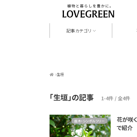
記事カテゴリ
生垣
「生垣」
の記事
1-4件 / 全4件
花が咲
庭木・シンボルツリー
で紹介