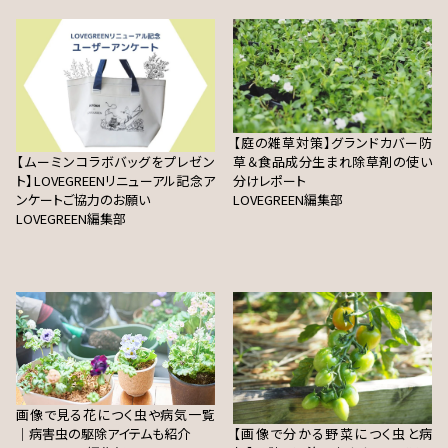
【庭の雑草対策】グランドカバー防
【ムーミンコラボバッグをプレゼン
草＆食品成分生まれ除草剤の使い
ト】LOVEGREENリニューアル記念ア
分けレポート
ンケートご協力のお願い
LOVEGREEN編集部
LOVEGREEN編集部
画像で見る花につく虫や病気一覧
｜病害虫の駆除アイテムも紹介
【画像で分かる野菜につく虫と病