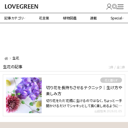
記事カテゴリ
花言葉
植物図鑑
連載
Special
生花
生花の記事
1件 / 全1件
花と暮らす
切り花を長持ちさせるテクニック｜生け方や
楽しみ方
切り花をただ花瓶に生けるのではなく、ちょっと一手
間かけるだけでシャキッとして長く楽しめるようにな
ります。切り…
山田智美
2026.01.05