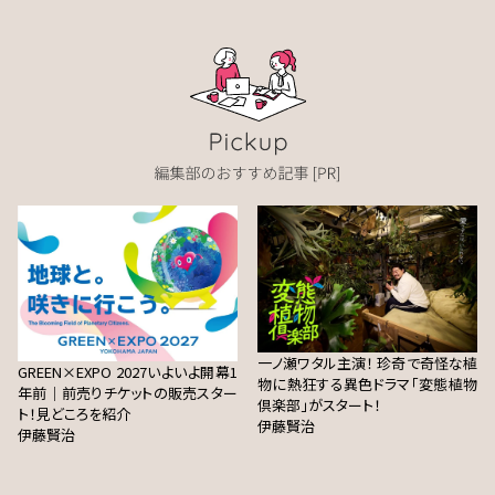
一ノ瀬ワタル主演！ 珍奇で奇怪な植
GREEN×EXPO 2027いよいよ開幕1
物に熱狂する異色ドラマ「変態植物
年前｜前売りチケットの販売スター
倶楽部」がスタート！
ト！見どころを紹介
伊藤賢治
伊藤賢治