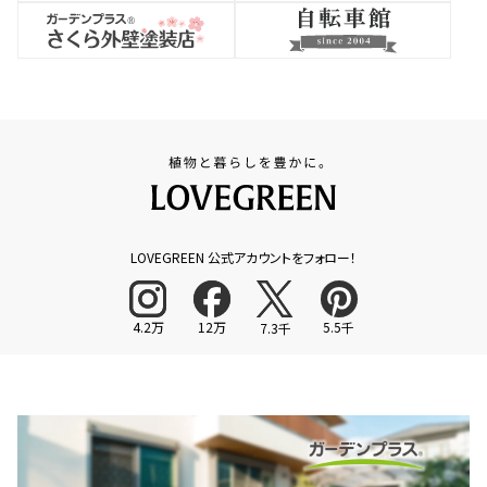
LOVEGREEN 公式アカウントをフォロー！
4.2万
12万
5.5千
7.3千