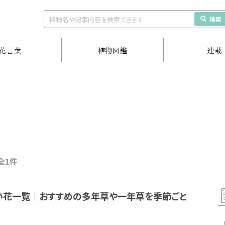
検索
花言葉
植物図鑑
連載
 全1件
い花一覧｜おすすめの多年草や一年草を季節ごと