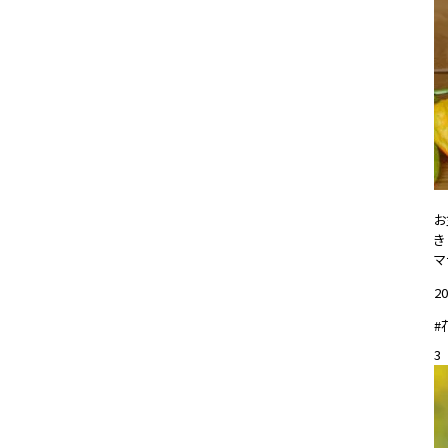
お
き
マ
20
#
3