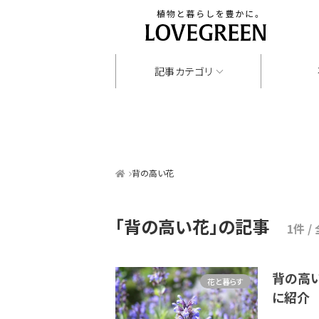
記事カテゴリ
背の高い花
「背の高い花」
の記事
1件 /
背の高
花と暮らす
に紹介