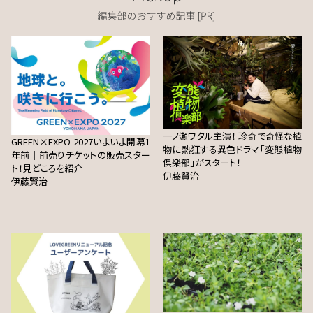
一ノ瀬ワタル主演！ 珍奇で奇怪な植
GREEN×EXPO 2027いよいよ開幕1
物に熱狂する異色ドラマ「変態植物
年前｜前売りチケットの販売スター
倶楽部」がスタート！
ト！見どころを紹介
伊藤賢治
伊藤賢治