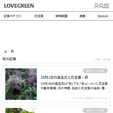
記事カテゴリ
花言葉
植物図鑑
連載
Special
萩
萩の記事
1-3件 / 全3件
誕生花と花言葉
10月1日の誕生花と花言葉｜萩
10月1日の誕生花は「萩」です。「萩」について、花言葉
や基本情報、花の特徴、名前と花言葉の由来、種類
など気に…
LOVEGREEN編集部
2025.06.28
誕生花と花言葉