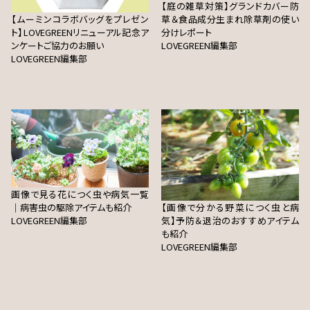
【庭の雑草対策】グランドカバー防
【ムーミンコラボバッグをプレゼン
草＆食品成分生まれ除草剤の使い
ト】LOVEGREENリニューアル記念ア
分けレポート
ンケートご協力のお願い
LOVEGREEN編集部
LOVEGREEN編集部
画像で見る花につく虫や病気一覧
｜病害虫の駆除アイテムも紹介
【画像で分かる野菜につく虫と病
LOVEGREEN編集部
気】予防＆退治のおすすめアイテム
も紹介
LOVEGREEN編集部