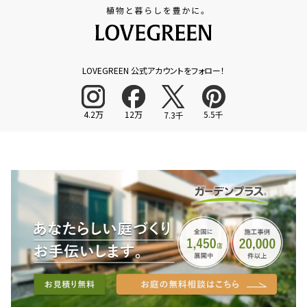
LOVEGREEN 公式アカウントをフォロー！
4.2万
12万
5.5千
7.3千