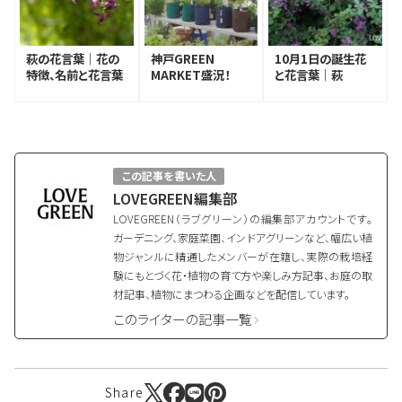
萩の花言葉｜花の
神戸GREEN
10月1日の誕生花
特徴、名前と花言葉
MARKET盛況！
と花言葉｜萩
の由来、種類
ムーミン
×LOVEGREENの
ラリーを実施しまし
た！
この記事を書いた人
LOVEGREEN編集部
LOVEGREEN（ラブグリーン）の編集部アカウントです。
ガーデニング、家庭菜園、インドアグリーンなど、幅広い植
物ジャンルに精通したメンバーが在籍し、実際の栽培経
験にもとづく花・植物の育て方や楽しみ方記事、お庭の取
材記事、植物にまつわる企画などを配信しています。
このライターの記事一覧
Share