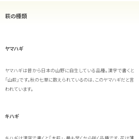
萩の種類
ヤマハギ
ヤマハギは昔から日本の山野に自生している品種。漢字で書くと
「山萩」です。秋の七草に数えられているのは、このヤマハギだと言
われています。
キハギ
キハギは漢字で書くと「木萩」。最も早くから咲く品種です。花は薄