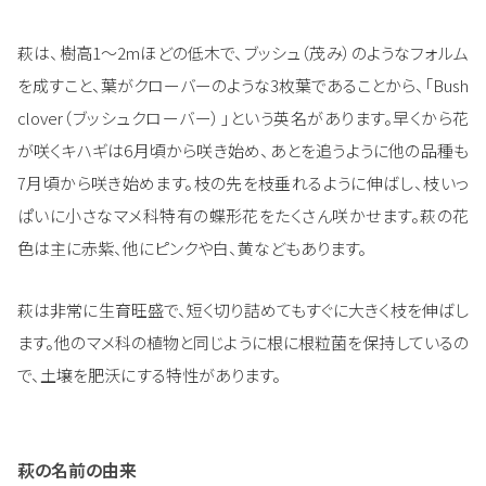
萩は、樹高1～2mほどの低木で、ブッシュ（茂み）のようなフォルム
を成すこと、葉がクローバーのような3枚葉であることから、「Bush
clover（ブッシュクローバー）」という英名があります。早くから花
が咲くキハギは6月頃から咲き始め、あとを追うように他の品種も
7月頃から咲き始めます。枝の先を枝垂れるように伸ばし、枝いっ
ぱいに小さなマメ科特有の蝶形花をたくさん咲かせます。萩の花
色は主に赤紫、他にピンクや白、黄などもあります。
萩は非常に生育旺盛で、短く切り詰めてもすぐに大きく枝を伸ばし
ます。他のマメ科の植物と同じように根に根粒菌を保持しているの
で、土壌を肥沃にする特性があります。
萩の名前の由来