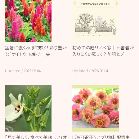
猛暑に強く秋まで咲く！彩り豊か
初めての庭リノベ⑥｜不審者が
な「ケイトウ」の魅力｜失…
入りにくい庭って？ 防犯とプ…
Updated /
2026.08.04
Updated /
2026.08.04
「見て美しく、食べて美味しい」オ
LOVEGREENアプリ無料配信中｜