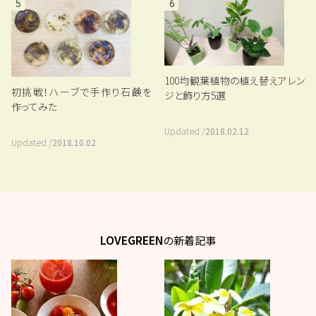
5
6
100均観葉植物の植え替えアレン
初挑戦！ハーブで手作り石鹸を
ジと飾り方5選
作ってみた
Updated /
2018.02.12
Updated /
2018.10.02
LOVEGREEN
の新着記事