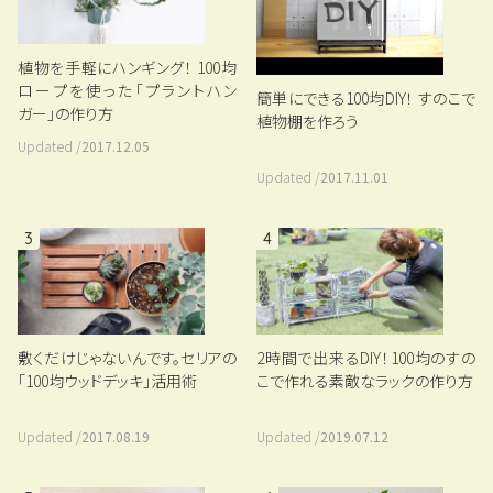
植物を手軽にハンギング！ 100均
ロープを使った「プラントハン
簡単にできる100均DIY！ すのこで
ガー」の作り方
植物棚を作ろう
Updated /
2017.12.05
Updated /
2017.11.01
3
4
敷くだけじゃないんです。セリアの
2時間で出来るDIY！100均のすの
「100均ウッドデッキ」活用術
こで作れる素敵なラックの作り方
Updated /
2017.08.19
Updated /
2019.07.12