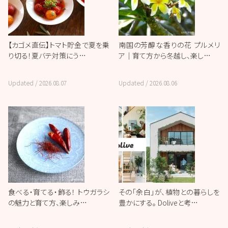
【カゴメ直伝】トマト貯金で夏を乗
南国の芳醇な香りの花 プルメリ
り切る！夏バテ対策にう…
ア｜育て方から冬越し、楽し…
Updated /
2026.08.07
Updated /
2026.08.06
食べる・育てる・飾る！ トウガラシ
その「余白」が、植物との暮らしを
の魅力と育て方、楽しみ…
豊かにする。 Doliveと考…