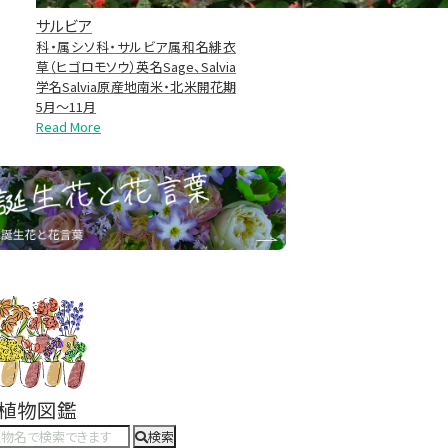
サルビア
科・属シソ科・サルビア属和名緋衣
草（ヒゴロモソウ）英名Sage、Salvia
学名Salvia原産地南米・北米開花期
5月～11月
Read More
#植物図鑑
検索