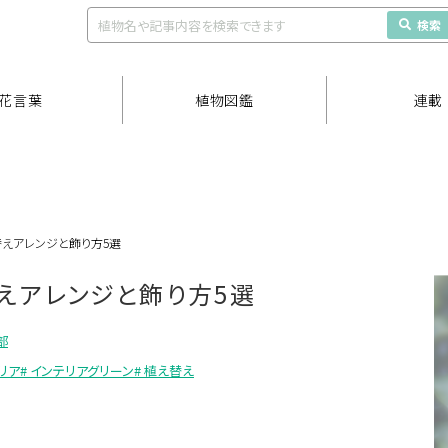
検索
花言葉
植物図鑑
連載
替えアレンジと飾り方5選
えアレンジと飾り方5選
部
テリア
# インテリアグリーン
# 植え替え