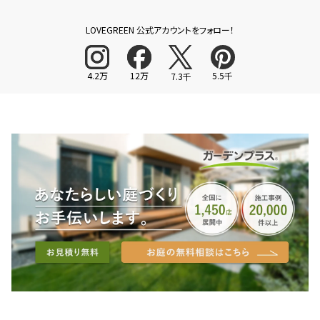
LOVEGREEN 公式アカウントをフォロー！
4.2万
12万
5.5千
7.3千