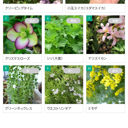
クリーピングタイム
小玉スイカ（コダマスイカ）
草花
野菜
球根
クリスマスローズ
シソ（大葉）
ナツズイセン
多肉植物
オーストラリアプランツ
庭木
グリーンネックレス
ウエストリンギア
ミモザ