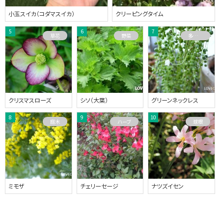
小玉スイカ（コダマスイカ）
クリーピングタイム
草花
野菜
多肉植物
クリスマスローズ
シソ（大葉）
グリーンネックレス
庭木
ハーブ
球根
ミモザ
チェリーセージ
ナツズイセン