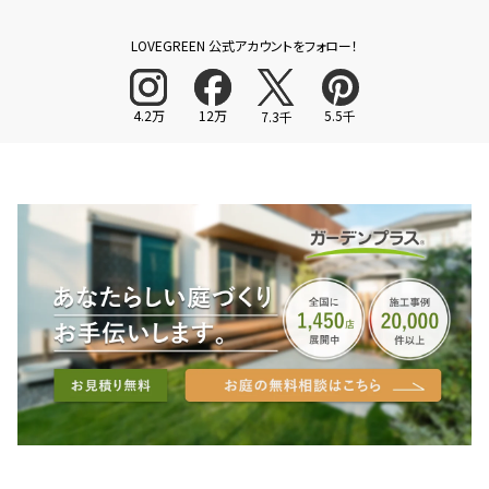
LOVEGREEN 公式アカウントをフォロー！
4.2万
12万
5.5千
7.3千