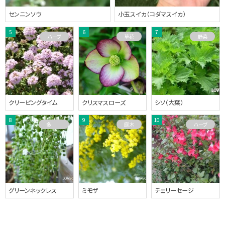
センニンソウ
小玉スイカ（コダマスイカ）
ハーブ
草花
野菜
クリーピングタイム
クリスマスローズ
シソ（大葉）
多肉植物
庭木
ハーブ
グリーンネックレス
ミモザ
チェリーセージ