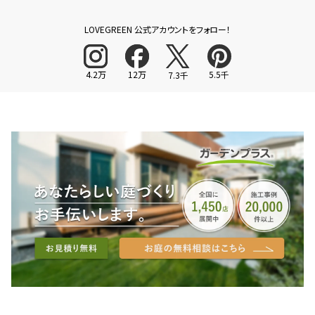
LOVEGREEN 公式アカウントをフォロー！
4.2万
12万
5.5千
7.3千