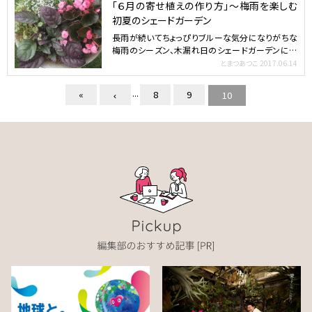
「６月の寄せ植えの作り方」～梅雨を楽しむ
初夏のシェードガーデン
長雨が続いてちょっぴりブルーな気分になりがちな
梅雨のシーズン、木漏れ日のシェードガーデンに涼
し気な寄せ植えを…
とまつあつこ
2017.06.14
...
«
8
9
10