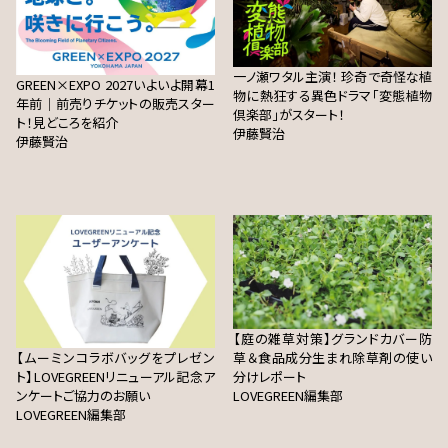
一ノ瀬ワタル主演！ 珍奇で奇怪な植
GREEN×EXPO 2027いよいよ開幕1
物に熱狂する異色ドラマ「変態植物
年前｜前売りチケットの販売スター
倶楽部」がスタート！
ト！見どころを紹介
伊藤賢治
伊藤賢治
【庭の雑草対策】グランドカバー防
【ムーミンコラボバッグをプレゼン
草＆食品成分生まれ除草剤の使い
ト】LOVEGREENリニューアル記念ア
分けレポート
ンケートご協力のお願い
LOVEGREEN編集部
LOVEGREEN編集部