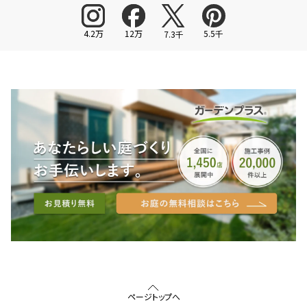
4.2万
12万
5.5千
7.3千
ページトップへ