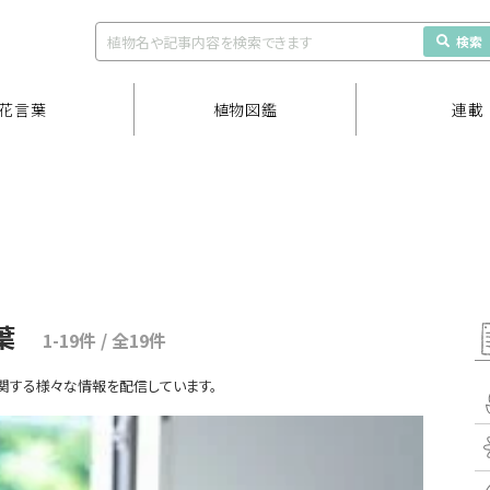
検索
花言葉
植物図鑑
連載
葉
1-19件 / 全19件
関する様々な情報を配信しています。