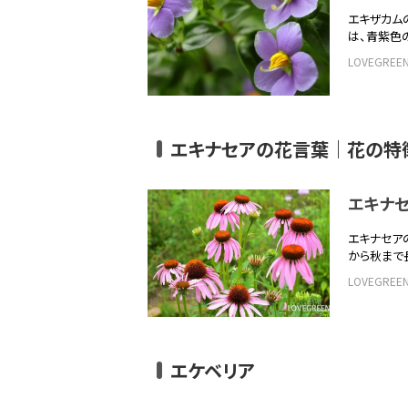
エキザカム
は、青紫色
LOVEGRE
エキナセアの花言葉｜花の特
エキナ
エキナセア
から秋まで
LOVEGRE
エケベリア