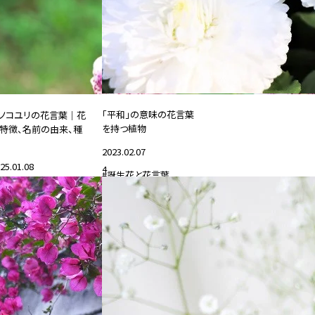
「平和」の意味の花言葉
ノコユリの花言葉｜花
を持つ植物
特徴、名前の由来、種
2023.02.07
25.01.08
4
#誕生花と花言葉
誕生花と花言葉