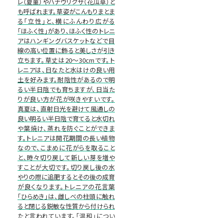
レ（夏菫）やハナウリクサ（花瓜草）と
も呼ばれます。草姿がこんもりまとま
る「立性」と、横にふんわり広がる
「ほふく性」があり、ほふく性のトレニ
アはハンギングバスケットなどで目
線の高い位置に飾ると美しさが引き
立ちます。草丈は20～30cmです。ト
レニアは、日なたと水はけの良い用
土を好みます。耐陰性があるので明
るい半日陰でも育ちますが、日当た
りが良い方が花が咲きやすいです。
真夏は、直射日光を避けて風通しの
良い明るい半日陰で育てると水切れ
や葉焼け、蒸れを防ぐことができま
す。トレニアは開花期間の長い植物
なので、こまめに花がらを取ること
と、時々切り戻して新しい芽を増や
すことが大切です。切り戻し後の水
やりの際に追肥するとその後の成育
が良くなります。トレニアの花言葉
「ひらめき」は、雌しべの柱頭に触れ
ると閉じる鋭敏な性質から付けられ
たと言われています。「温和」につい