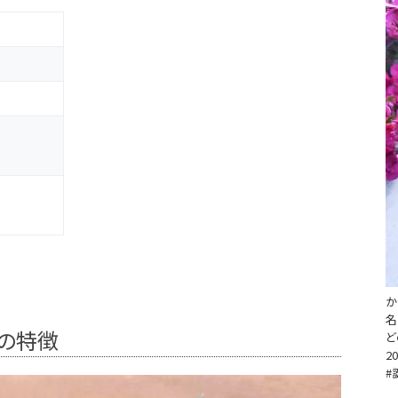
か
名
）の特徴
ど
20
#