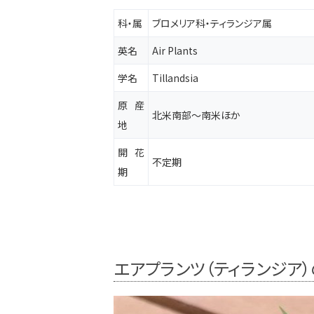
科・属
ブロメリア
科・ティランジア属
英名
Air Plants
学名
Tillandsia
原産
北米南部～南米ほか
地
開花
不定期
期
エアプランツ（ティランジア