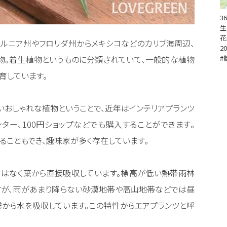
3
生
花
ォルニア州やフロリダ州からメキシコなどのカリブ海周辺、
20
#
物。着生植物というものに分類されていて、一般的な植物
育しています。
いおしゃれな植物ということで、近年はインテリアプランツ
ター、100円ショップなどでも購入することができます。
ることもでき、趣味家が多く存在しています。
ではなく葉から直接吸収しています。標高が低い熱帯雨林
すが、雨があまり降らない砂漠地帯や高山地帯などでは昼
から水を吸収しています。この特性からエアプランツと呼