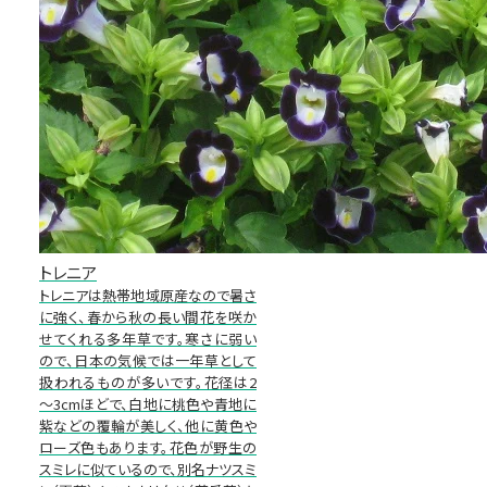
トレニア
トレニアは熱帯地域原産なので暑さ
に強く、春から秋の長い間花を咲か
せてくれる多年草です。寒さに弱い
ので、日本の気候では一年草として
扱われるものが多いです。花径は2
～3cmほどで、白地に桃色や青地に
紫などの覆輪が美しく、他に黄色や
ローズ色もあります。花色が野生の
スミレに似ているので、別名ナツスミ