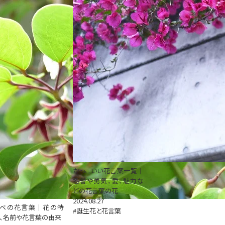
かっこいい花言葉一覧｜
名誉や勇気、愛、魅力な
どの花言葉の花
2024.08.27
ムベの花言葉｜花の特
#誕生花と花言葉
、名前や花言葉の由来