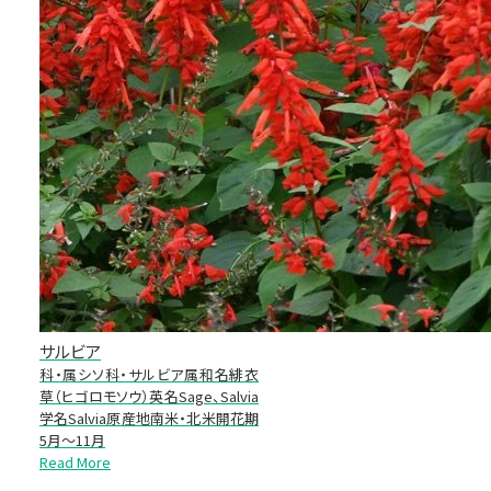
サルビア
科・属シソ科・サルビア属和名緋衣
草（ヒゴロモソウ）英名Sage、Salvia
学名Salvia原産地南米・北米開花期
5月～11月
Read More