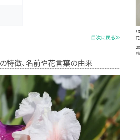
「
目次に戻る≫
花
20
#
花の特徴、名前や花言葉の由来