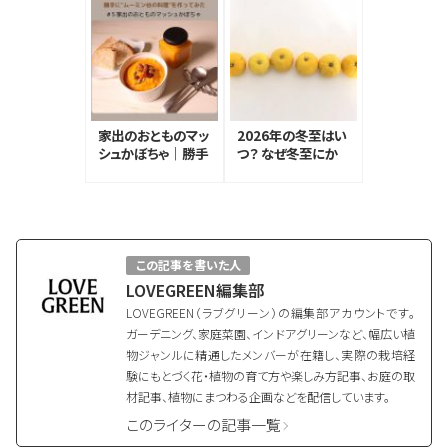
家出のおとものマッ
2026年の冬至はい
シュかぼちゃ｜勝手
つ？ なぜ冬至にか
に”ムーミン谷の料
ぼちゃとゆず湯な
理”を作ってみた#5
の？
この記事を書いた人
LOVEGREEN編集部
LOVEGREEN（ラブグリーン）の編集部アカウントです。
ガーデニング、家庭菜園、インドアグリーンなど、幅広い植
物ジャンルに精通したメンバーが在籍し、実際の栽培経
験にもとづく花・植物の育て方や楽しみ方記事、お庭の取
材記事、植物にまつわる企画などを配信しています。
このライターの記事一覧