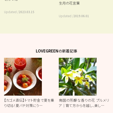
生月の花言葉
Updated /
2023.03.15
Updated /
2019.06.01
LOVEGREEN
の新着記事
【カゴメ直伝】トマト貯金で夏を乗
南国の芳醇な香りの花 プルメリ
り切る！夏バテ対策にう…
ア｜育て方から冬越し、楽し…