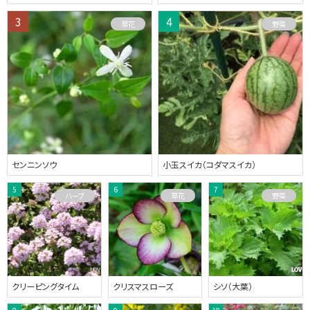
草花
野菜
センニンソウ
小玉スイカ（コダマスイカ）
ハーブ
草花
野菜
クリーピングタイム
クリスマスローズ
シソ（大葉）