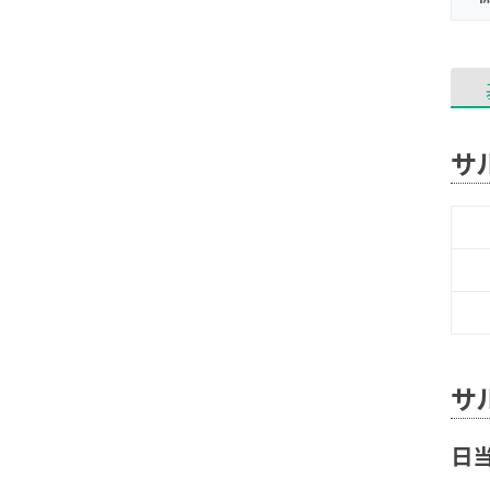
サ
サ
日当