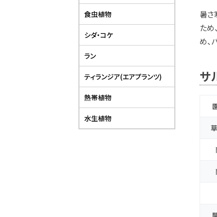
暑さ
食虫植物
ため
シダ・コケ
め、
ラン
サ
ティランジア(エアプランツ)
熱帯植物
水生植物
草