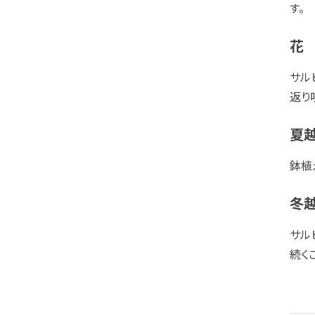
す。
花
サル
返り
夏
鉢植
冬
サル
続く