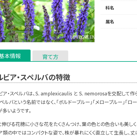
科名
属名
基本情報
育て方
ルビア・スペルバの特徴
ビア・スペルバは、
S. amplexicaulis
と
S. nemorosa
を交配して作
スペルバという名前ではなく、「ボルドーブルー」「メローブルー」「ロ
が多いようです。
と伸びる花穂に小さな花をたくさんつけ、葉の色との色合いも美しく
ア類の中ではコンパクトな姿で、株が暴れにくく直立して生長し、丈は