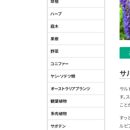
球根
ハーブ
庭木
果樹
野菜
コニファー
サ
ヤシ・ソテツ類
サル
オーストラリアプランツ
す。
観葉植物
こと
多肉植物
すっ
ルビ
サボテン