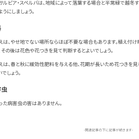
サルビア・スペルバは、地域によって落葉する場合と半常緑で越冬
ようにしましょう。
料
えは、やせ地でない場所ならほぼ不要な場合もあります。植え付け
、その後は花色や花つきを見て判断するとよいでしょう。
えは、春と秋に緩効性肥料を与える他、花期が長いため花つきを
いでしょう。
害虫
った病害虫の害はありません。
-関連記事の下に記事が続きます-