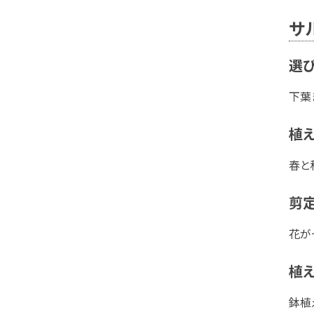
サ
選
下葉
植
春と
剪定
花が
植え
鉢植