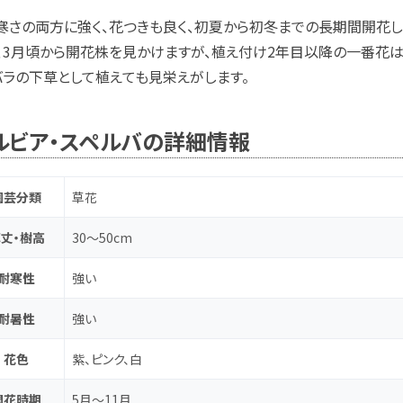
寒さの両方に強く、花つきも良く、初夏から初冬までの長期間開花
、3月頃から開花株を見かけますが、植え付け2年目以降の一番花
バラの下草として植えても見栄えがします。
ルビア・スペルバの詳細情報
園芸分類
草花
丈・樹高
30～50cm
耐寒性
強い
耐暑性
強い
花色
紫、ピンク、白
開花時期
5月～11月