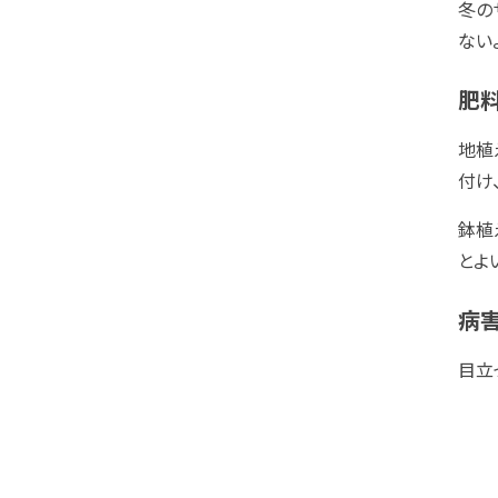
冬の
ない
肥
地植
付け
鉢植
とよ
病
目立