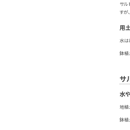
サル
すが
用
水は
鉢植
サ
水
地植
鉢植