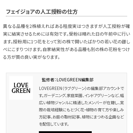
フェイジョアの人工授粉の仕方
異なる品種を2株植えればある程度実はつきますが人工授粉が確
実に結実させるためには有効です。受粉は晴れた日の午前中に行い
ます。授粉用に1つ花をとって別の株で開いたばかりの若い花の雌し
べにこすりつけます。自家結実性がある品種も別の株の花粉をつけ
る方が質の良い実がなります。
監修者：LOVEGREEN編集部
LOVEGREEN（ラブグリーン）の編集部アカウントで
す。ガーデニング、家庭菜園、インドアグリーンなど、幅
広い植物ジャンルに精通したメンバーが在籍し、実
際の栽培経験にもとづく花・植物の育て方や楽しみ
方記事、お庭の取材記事、植物にまつわる企画など
を配信しています。