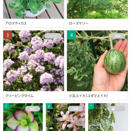
アロマティカス
ローズマリー
ハーブ
野菜
クリーピングタイム
小玉スイカ（コダマスイカ）
草花
球根
観葉植物