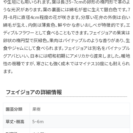
や生垣にも用いられます。葉は長さ5~7cmの卵形の楕円形で革のよ
うな光沢があります。葉の裏面には綿毛が密に生えて銀白色です。7
月~8月に直径4cm程度の花が咲きます。分厚い花弁の外側は白い
綿毛が生え、内側は薄紫色、鮮やかな赤いおしべが特徴的です。エ
ディブルフラワーとして食べることもできます。フェイジョアの果実は
卵状の楕円型で灰緑色。果肉はパイナップルのような香りがあり、生
食やジャムにして食べられます。フェイジョアは別名をパイナップル
グアバといい、日本には昭和初期にアメリカから渡来しました。暖地
性の樹種ですが、寒さにも強く成木ではマイナス10度にも耐えられ
ます。
フェイジョアの詳細情報
園芸分類
果樹
草丈・樹高
5~6m