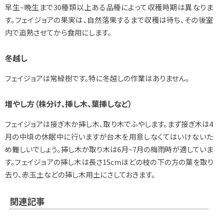
早生~晩生まで30種類以上ある品種によって収穫時期は異なりま
す。フェイジョアの果実は、自然落果するまで収穫は待ち、その後室
内で追熟させてから食用にします。
冬越し
フェイジョアは常緑樹です。特に冬越しの作業はありません。
増やし方（株分け、挿し木、葉挿しなど）
フェイジョアは接ぎ木か挿し木、取り木でふやします。まず接ぎ木は4
月の中頃の休眠中に行いますが台木を用意しなくてはいけないた
め難しいでしょう。挿し木か取り木は6月~7月の梅雨時が適していま
す。フェイジョアの挿し木は長さ15cmほどの枝の下の方の葉を取り
去り、赤玉土などの挿し木用土にさしておきます。
関連記事