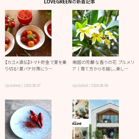
LOVEGREEN
の新着記事
【カゴメ直伝】トマト貯金で夏を乗
南国の芳醇な香りの花 プルメリ
り切る！夏バテ対策にう…
ア｜育て方から冬越し、楽し…
Updated /
2026.08.07
Updated /
2026.08.06