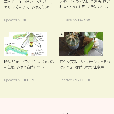
大発生！イラガの駆除方法。刺さ
葉っぱに白い線！ハモグリバエ（エ
れるととっても痛い！予防方法も
カキムシ）の予防・駆除方法は？
Updated /
2019.05.09
Updated /
2020.06.17
5
6
厄介な天敵！ カイガラムシを見つ
時速50kmで飛ぶ！？ スズメガ科
けたときの駆除・対策・注意点
の生態・駆除と防除について
Updated /
2020.05.10
Updated /
2018.10.26