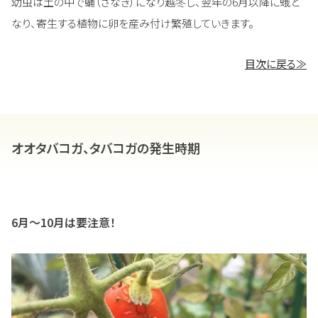
幼虫は土の中で蛹（さなぎ）になり越冬し、翌年の6月以降に蛾と
なり、寄生する植物に卵を産み付け繁殖していきます。
目次に戻る≫
オオタバコガ、タバコガの発生時期
6月～10月は要注意！