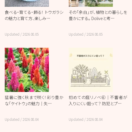
食べる・育てる・飾る！ トウガラシ
その「余白」が、植物との暮らしを
の魅力と育て方、楽しみ…
豊かにする。 Doliveと考…
Updated /
2026.08.05
Updated /
2026.08.05
猛暑に強く秋まで咲く！彩り豊か
初めての庭リノベ⑥｜不審者が
な「ケイトウ」の魅力｜失…
入りにくい庭って？ 防犯とプ…
Updated /
2026.08.04
Updated /
2026.08.04