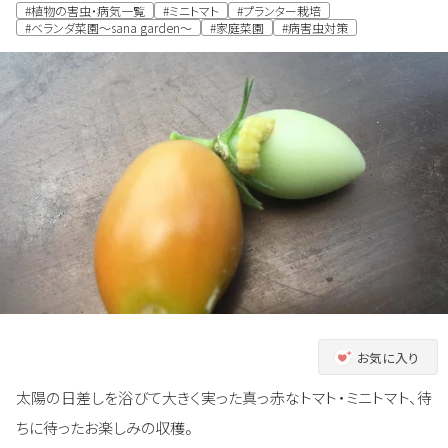
#植物の害虫・病気一覧
#ミニトマト
#プランター栽培
#ベランダ菜園～sana garden～
#家庭菜園
#病害虫対策
お気に入り
太陽の日差しを浴びて大きく実った真っ赤なトマト・ミニトマト、待
ちに待ったお楽しみの収穫。