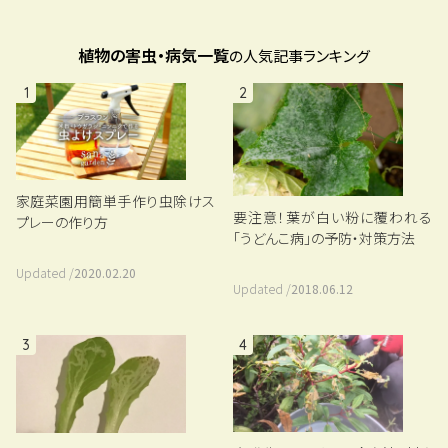
植物の害虫・病気一覧
の人気記事ランキング
1
2
家庭菜園用簡単手作り虫除けス
要注意！葉が白い粉に覆われる
プレーの作り方
「うどんこ病」の予防・対策方法
Updated /
2020.02.20
Updated /
2018.06.12
3
4