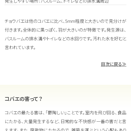
発生しやすい場所：バスルーム、トイレなどの排水溝周辺
チョウバエは他のコバエに比べ、5mm程度と大きいので見分けが
付きます。全体的に黒っぽく、羽が大きいのが特徴です。発生源は、
バスルームの排水溝やトイレなどの水回りです。汚れた水を好むと
言われています。
目次に戻る≫
コバエの害って？
コバエの最たる害は、「鬱陶しい」ことです。室内を飛び回る、食品
にたかる、大量発生するなど、日常的な不快感が一番の害だと言
えます。また、腐敗物にたかるので、雑菌を運ぶという心配もあり