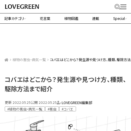
記事カテゴリ
花言葉
植物図鑑
連載
Special
植物の害虫・病気一覧
コバエはどこから？発生源や見つけ方、種類、駆除方
コバエはどこから？発生源や見つけ方、種類、
駆除方法まで紹介
更新
公開
LOVEGREEN編集部
2022.05.25
2022.05.25
#植物の害虫・病気一覧
#害虫
#コバエ