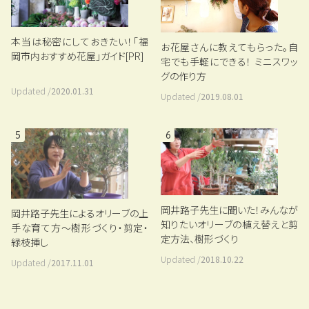
本当は秘密にしておきたい！「福
お花屋さんに教えてもらった。自
岡市内おすすめ花屋」ガイド[PR]
宅でも手軽にできる！ ミニスワッ
グの作り方
Updated /
2020.01.31
Updated /
2019.08.01
5
6
岡井路子先生に聞いた！みんなが
岡井路子先生によるオリーブの上
知りたいオリーブの植え替えと剪
手な育て方～樹形づくり・剪定・
定方法、樹形づくり
緑枝挿し
Updated /
2018.10.22
Updated /
2017.11.01