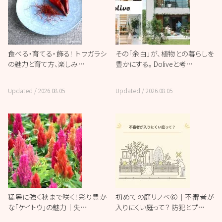
食べる・育てる・飾る！ トウガラシ
その「余白」が、植物との暮らしを
の魅力と育て方、楽しみ…
豊かにする。 Doliveと考…
Updated /
2026.08.05
Updated /
2026.08.05
猛暑に強く秋まで咲く！彩り豊か
初めての庭リノベ⑥｜不審者が
な「ケイトウ」の魅力｜失…
入りにくい庭って？ 防犯とプ…