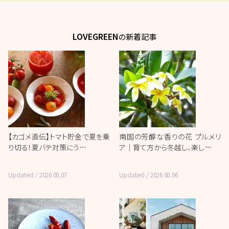
LOVEGREEN
の新着記事
【カゴメ直伝】トマト貯金で夏を乗
南国の芳醇な香りの花 プルメリ
り切る！夏バテ対策にう…
ア｜育て方から冬越し、楽し…
Updated /
2026.08.07
Updated /
2026.08.06