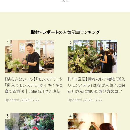
取材・レポート
の人気記事ランキング
1
2
【枯らさないコツ】「モンステラ」や
【プロ直伝】憧れのレア植物「斑入
「斑入りモンステラ」をイキイキと
りモンステラ」はなぜ人気？Jolie
育てる方法｜Jolie石川さん直伝
石川さんに聞いた選び方のコツ
Updated /
2026.07.22
Updated /
2026.07.22
3
4