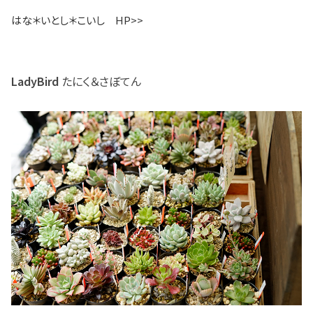
はな＊いとし＊こいし HP>>
LadyBird
たにく＆さぼてん