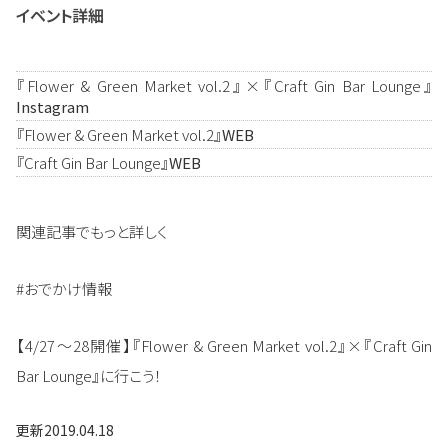
イベント詳細
『Flower & Green Market vol.2』×『Craft Gin Bar Lounge』
Instagram
『Flower & Green Market vol.2』
WEB
『Craft Gin Bar Lounge』
WEB
関連記事でもっと詳しく
#おでかけ情報
【4/27～28開催】『Flower & Green Market vol.2』×『Craft Gin
Bar Lounge』に行こう！
更新
2019.04.18