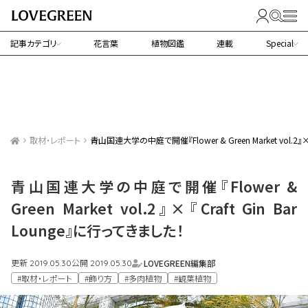
記事カテゴリ
花言葉
植物図鑑
連載
Special
取材・レポート
青山国連大学の中庭で開催『Flower & Green Market vol.2』×
青山国連大学の中庭で開催『Flower &
Green Market vol.2』×『Craft Gin Bar
Lounge』に行ってきました！
更新
公開
LOVEGREEN編集部
2019.05.30
2019.05.30
#取材・レポート
#飾り方
#多肉植物
#観葉植物