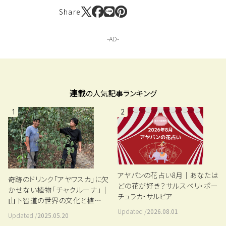
Share
連載
の人気記事ランキング
1
2
アヤパンの花占い8月｜あなたは
奇跡のドリンク「アヤワスカ」に欠
どの花が好き？サルスベリ・ポー
かせない植物「チャクルーナ」｜
チュラカ・サルビア
山下智道の世界の文化と植物紀
行#5
Updated /
2026.08.01
Updated /
2025.05.20