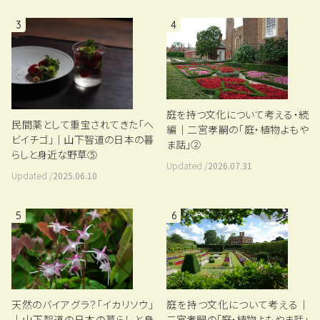
3
4
庭を持つ文化について考える・続
民間薬として重宝されてきた「ヘ
編｜二宮孝嗣の「庭・植物よもや
ビイチゴ」｜山下智道の日本の暮
ま話」②
らしと身近な野草⑤
Updated /
2026.07.31
Updated /
2025.06.10
5
6
天然のバイアグラ？「イカリソウ」
庭を持つ文化について考える｜
｜山下智道の日本の暮らしと身
二宮孝嗣の「庭・植物よもやま話」