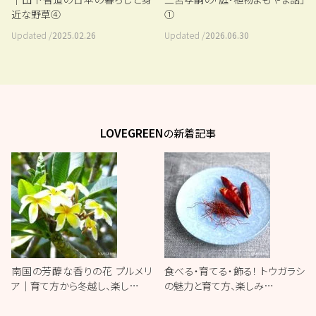
近な野草④
①
Updated /
2025.02.26
Updated /
2026.06.30
LOVEGREEN
の新着記事
南国の芳醇な香りの花 プルメリ
食べる・育てる・飾る！ トウガラシ
ア｜育て方から冬越し、楽し…
の魅力と育て方、楽しみ…