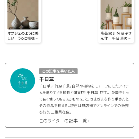
オブジェのように美
陶芸家 川名萌子さ
しい｜うろこ模様の
ん作｜千日草の別
一輪挿し
注植木鉢ができま
した
この記事を書いた人
千日草
千日草／竹原千景。自然や植物をモチーフにしたアイテ
ムを選りすぐる植物と雑貨店「千日草」店主。「愛着をもっ
て長く使ってもらえるものを」と、さまざまな作り手さんと
その作品を揃える。現在は無店舗でオンラインでの販売
を行う。三重県在住。
このライターの記事一覧