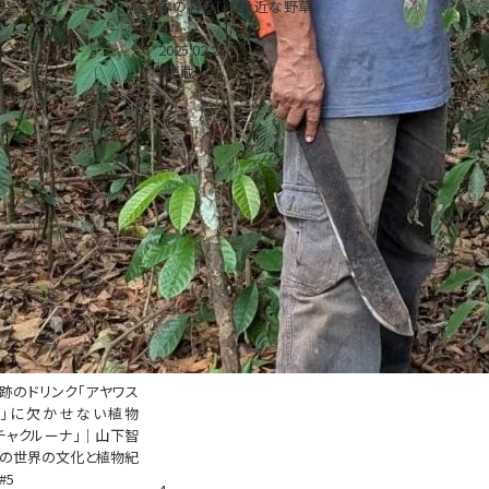
本の暮らしと身近な野草
④
2025.02.26
#連載
跡のドリンク「アヤワス
カ」に欠かせない植物
チャクルーナ」｜山下智
の世界の文化と植物紀
#5