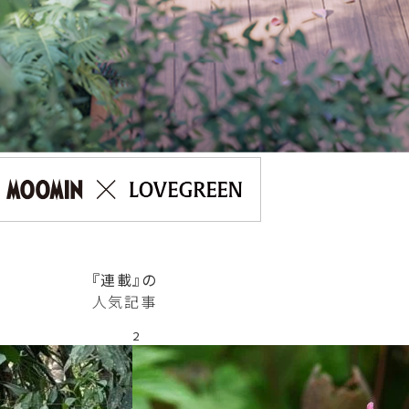
『連載』の
人気記事
2