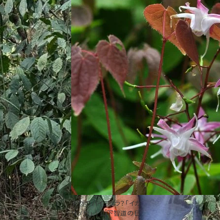
天然のバイアグラ？「イカ
リソウ」｜山下智道の日