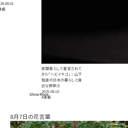
26.08.01
連載
民間薬として重宝されて
きた「ヘビイチゴ」｜山下
智道の日本の暮らしと身
近な野草⑤
2025.06.10
Show More
#連載
8月7日の花言葉