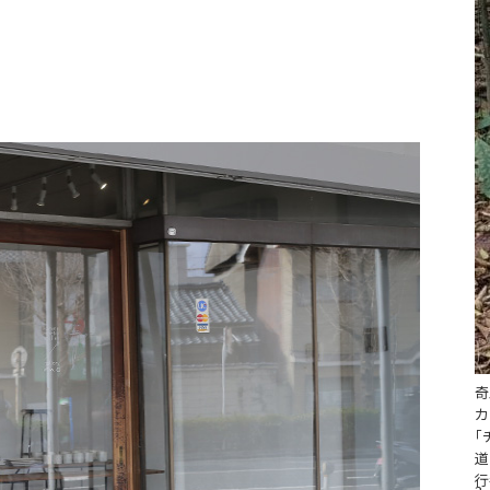
奇
「
道
行