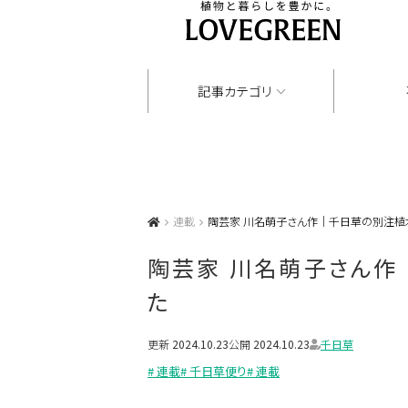
記事カテゴリ
連載
陶芸家 川名萌子さん作｜千日草の別注植
陶芸家 川名萌子さん作
た
更新
2024.10.23
公開
2024.10.23
千日草
# 連載
# 千日草便り
# 連載