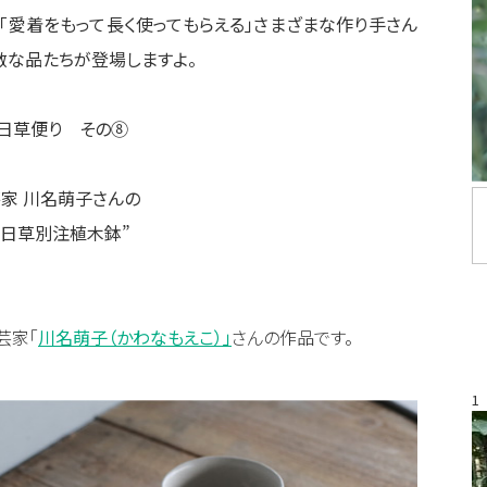
「愛着をもって長く使ってもらえる」さまざまな作り手さん
敵な品たちが登場しますよ。
日草便り その⑧
家 川名萌子さんの
千日草別注植木鉢”
芸家「
川名萌子（かわなもえこ）」
さんの作品です。
1