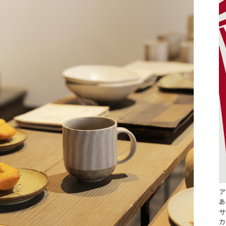
ア
あ
サ
カ