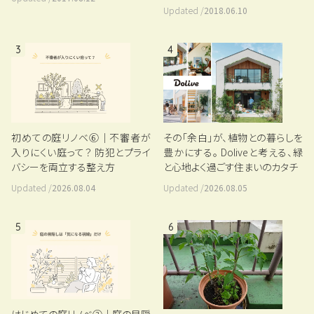
Updated /
2018.06.10
3
4
初めての庭リノベ⑥｜不審者が
その「余白」が、植物との暮らしを
入りにくい庭って？ 防犯とプライ
豊かにする。 Doliveと考える、緑
バシーを両立する整え方
と心地よく過ごす住まいのカタチ
Updated /
2026.08.04
Updated /
2026.08.05
5
6
はじめての庭リノベ③｜庭の目隠