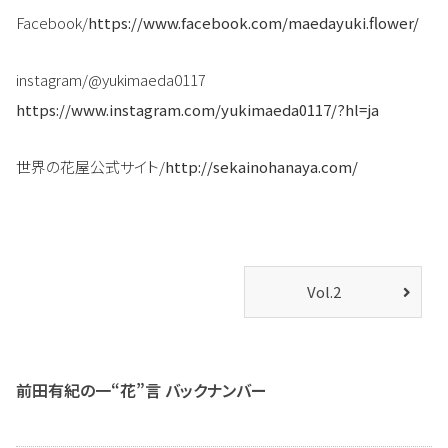
Facebook/
https://www.facebook.com/maedayuki.flower/
instagram/@yukimaeda0117
https://www.instagram.com/yukimaeda0117/?hl=ja
世界の花屋公式サイト/
http://sekainohanaya.com/
Vol.2
前田有紀の一“花”言 バックナンバー