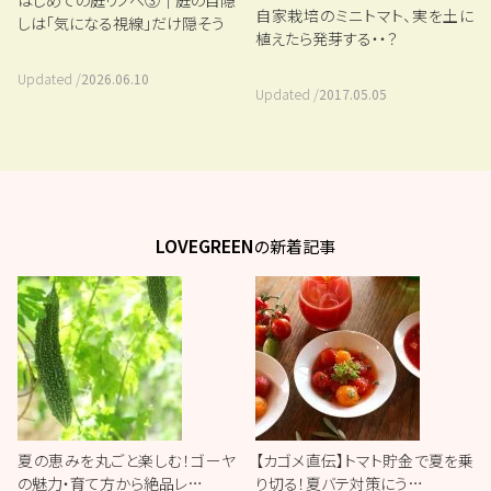
自家栽培のミニトマト、実を土に
しは「気になる視線」だけ隠そう
植えたら発芽する・・？
Updated /
2026.06.10
Updated /
2017.05.05
LOVEGREEN
の新着記事
夏の恵みを丸ごと楽しむ！ゴーヤ
【カゴメ直伝】トマト貯金で夏を乗
の魅力・育て方から絶品レ…
り切る！夏バテ対策にう…