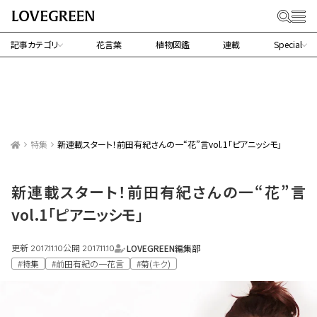
記事カテゴリ
花言葉
植物図鑑
連載
Special
特集
新連載スタート！前田有紀さんの一“花”言vol.1「ピアニッシモ」
新連載スタート！前田有紀さんの一“花”言
vol.1「ピアニッシモ」
更新
公開
LOVEGREEN編集部
2017.11.10
2017.11.10
#特集
#前田有紀の一花言
#菊(キク)