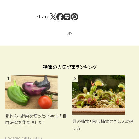
Share
特集
の人気記事ランキング
1
2
夏休み！野菜を使った小学生の自
夏の植物！食虫植物のきほんの育
由研究を集めました！
て方
Updated /
2017.08.12