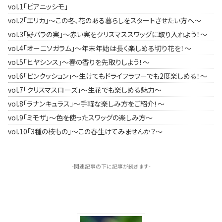
vol.1「ピアニッシモ」
vol.2「エリカ」～この冬、花のある暮らしをスタートさせたい方へ〜
vol.3「野バラの実」～赤い実をクリスマススワッグに取り入れよう！〜
vol.4「オーニソガラム」～年末年始は長く楽しめる切り花を！〜
vol.5「ヒヤシンス」～春の香りを先取りしよう！〜
vol.6「ピンクッション」～生けてもドライフラワーでも2度楽しめる！〜
vol.7「クリスマスローズ」～生花でも楽しめる魅力〜
vol.8「ラナンキュラス」～手軽な楽しみ方をご紹介！〜
vol.9「ミモザ」～色を使ったスワッグの楽しみ方〜
vol.10「3種の枝もの」～この春生けてみませんか？〜
-関連記事の下に記事が続きます-