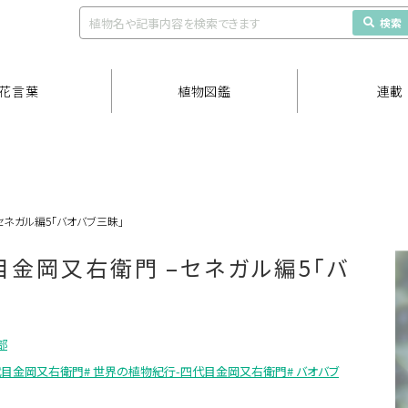
検索
花言葉
植物図鑑
連載
セネガル編5「バオバブ三昧」
目金岡又右衛門 –セネガル編5「バ
部
-四代目金岡又右衛門
# 世界の植物紀行-四代目金岡又右衛門
# バオバブ