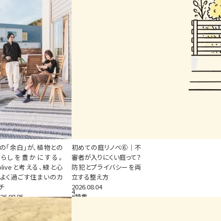
の「余白」が、植物との
初めての庭リノベ⑥｜不
暮らしを豊かにする。
審者が入りにくい庭って？
oliveと考える、緑と心
防犯とプライバシーを両
よく過ごす住まいのカ
立する整え方
チ
2026.08.04
4
26.08.05
#特集
特集