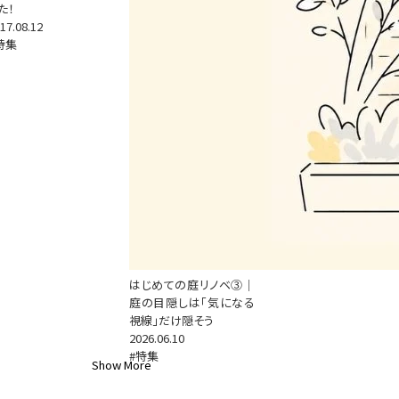
た！
17.08.12
特集
はじめての庭リノベ③｜
庭の目隠しは「気になる
視線」だけ隠そう
2026.06.10
#特集
Show More