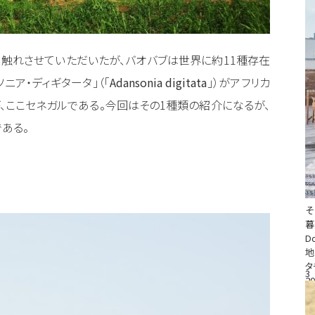
て触れさせていただいたが、バオバブは世界に約11種存在
ニア・ディギタータ」（「
Adansonia digitata
」）がアフリカ
、ここセネガルである。今回はその1種類の紹介になるが、
ある。
そ
D
地
タ
3
20
#