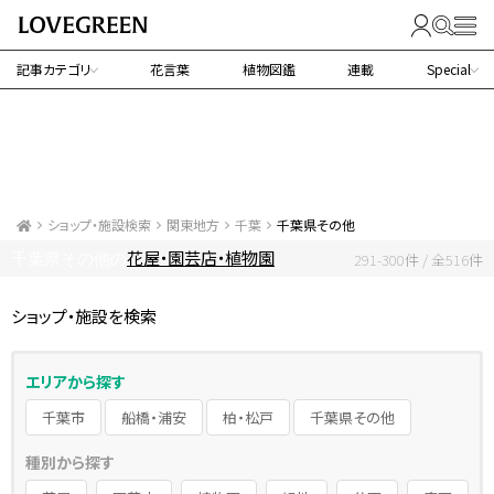
記事カテゴリ
花言葉
植物図鑑
連載
Special
ショップ・施設検索
関東地方
千葉
千葉県その他
花屋・園芸店・植物園
千葉県その他の
291-300件 / 全516件
ショップ・施設を検索
エリアから探す
千葉市
船橋・浦安
柏・松戸
千葉県その他
種別から探す