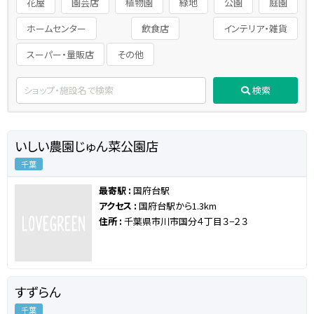
花屋
園芸店
植物園
緑地
公園
庭園
ホームセンター
飲食店
インテリア・雑貨
スーパー・量販店
その他
検索
いしい農園じゅん菜公園店
千葉
最寄駅 :
国府台駅
アクセス :
国府台駅から1.3km
住所 :
千葉県市川市国分４丁目３−２３
すずらん
千葉