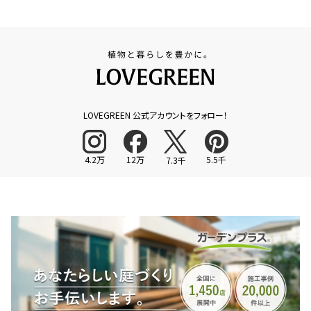
LOVEGREEN 公式アカウントをフォロー！
4.2万
12万
5.5千
7.3千