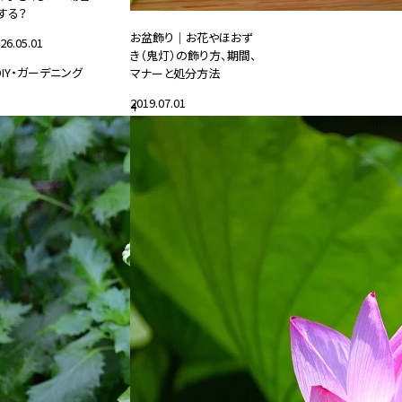
する？
お盆飾り｜お花やほおず
26.05.01
き（鬼灯）の飾り方、期間、
DIY・ガーデニング
マナーと処分方法
2019.07.01
4
#花と暮らす