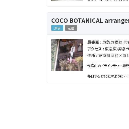
案させて頂きます。
また、大切なお庭への植物
ご相談下さい。
COCO BOTANICAL arrang
【About others】
東京
花屋
LOCASTOREでは植物
ます。植物には興味が無いと
度覗いてみて下さい。
最寄駅 :
東急東横線 代
アクセス :
東急東横線 
住所 :
東京都渋谷区恵比寿
代官山のドライフラワー専
毎日するお化粧のように・・
毎日着るお洋服のように・・
毎日付ける香水のように・・・
お部屋に飾ってあることで自
それだけでテンションもあが
そんなアイテムを自身のスタ
こんな想いから “COCO BOTA
一日一日がちょっぴり＋HAP