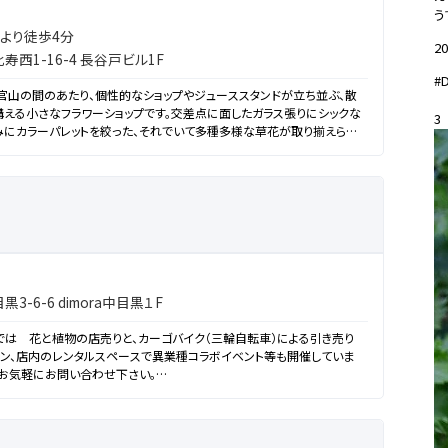
う
より徒歩4分
20
西1-16-4 長谷戸ビル1F
#
寿と代官山の間のあたり、個性的なショップやジューススタンドが立ち並ぶ、散
える小さなフラワーショップです。交差点に面したガラス張りにシックな
3
にカラーパレットを絞った、それでいて多種多様な草花が取り揃えられ、
。お祝いのお花を手配したり、食卓に飾る季節の草花を選んだり、手土産
物に雑貨を探したり...。あなたの心を表現する場としてどうぞ楽しんでくだ
-6-6 dimora中目黒１F
ya)では 花と植物の店売りと、カーゴバイク（三輪自転車）による引き売り
スン、店内のレンタルスペースで異業種コラボイベント等も開催していま
はお気軽にお問い合わせ下さい。
かみをどなたにも感じて頂けるよう
取り揃えております。