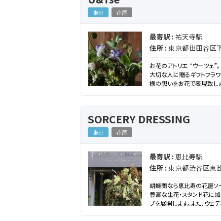
東京
花屋
最寄駅 :
祐天寺駅
住所 :
東京都世田谷区下馬
お花のアトリエ “ウーツェ”。
大切な人に贈るギフトフラワ
様の想いをお花で表現致し
SORCERY DRESSING
東京
花屋
最寄駅 :
恵比寿駅
住所 :
東京都渋谷区恵比寿
胡蝶蘭なら恵比寿の花屋ソー
豊富な生花・スタンド花に加
プを展開します。また、ウェデ