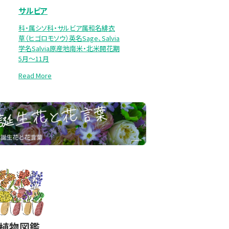
サルビア
科・属シソ科・サルビア属和名緋衣
草（ヒゴロモソウ）英名Sage、Salvia
学名Salvia原産地南米・北米開花期
5月～11月
Read More
#植物図鑑