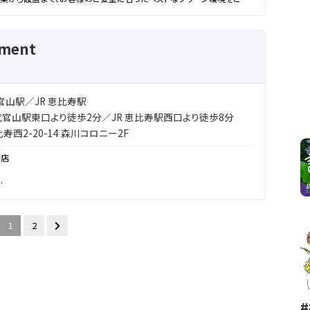
の植え込みやお庭のお手入れ等にもご対応しております。是非、お気軽に
ement
だけではなく、洋服やインポートアクセサリー、古着や雑貨等も取り扱っており
いう方にもお店を楽しんで頂ければ、、、、、お近くにお寄りの際は是非一
官山駅／JR 恵比寿駅
代官山駅東口より徒歩2分／JR 恵比寿駅西口より徒歩8分
西2-20-14 森川コロニー2F
門店
分自身がHAPPYになれて、
1
2
る。
イルを持つ すべての女性にシェアしていきたい。
NICAL arrangement”は生まれました。
PYになりますように。