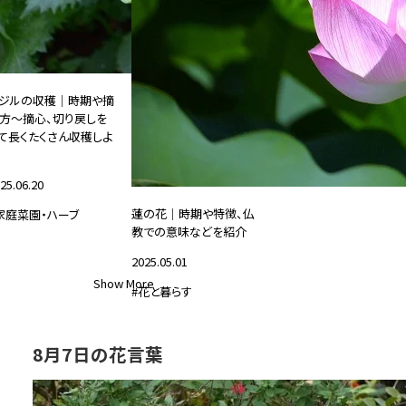
ジルの収穫｜時期や摘
方～摘心、切り戻しを
て長くたくさん収穫しよ
25.06.20
蓮の花｜時期や特徴、仏
家庭菜園・ハーブ
教での意味などを紹介
2025.05.01
Show More
#花と暮らす
8月7日の花言葉