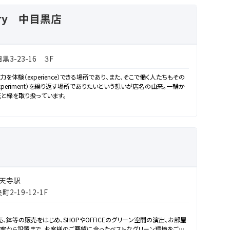
atory 中目黒店
3-23-16 ３F
を体験（experience）できる場所であり、また、そこで働く人たちもその
periment）を繰り返す場所でありたいという想いが店名の由来。一輪か
花と緑を取り扱っています。
祐天寺駅
-19-12-1F
販売、鉢等の販売をはじめ、SHOPやOFFICEのグリーン空間の演出、お部屋
提案から設置まで、お客様のご要望に合ったベストなグリーン環境をご提