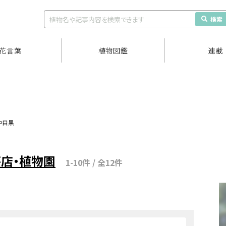
検索
花言葉
植物図鑑
連載
中目黒
芸店・植物園
1-10件 / 全12件