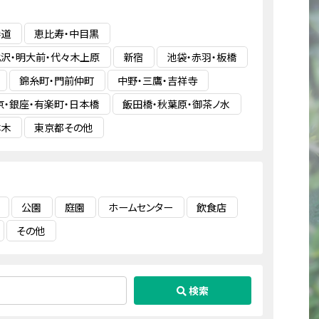
参道
恵比寿・中目黒
沢・明大前・代々木上原
新宿
池袋・赤羽・板橋
錦糸町・門前仲町
中野・三鷹・吉祥寺
京・銀座・有楽町・日本橋
飯田橋・秋葉原・御茶ノ水
本木
東京都その他
公園
庭園
ホームセンター
飲食店
その他
検索