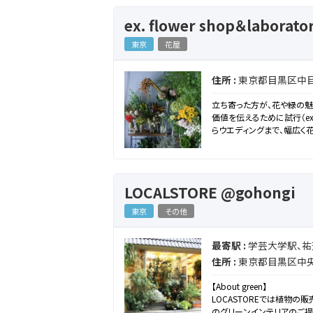
ex. flower shop＆labor
東京
花屋
住所 :
東京都目黒区中目黒
立ち寄った方が、花や緑の魅力
価値を伝えるために試行（ex
らウエディングまで、幅広く
LOCALSTORE @gohongi
東京
その他
最寄駅 :
学芸大学駅、
住所 :
東京都目黒区中央町2
【About green】
LOCASTOREでは植物の
のグリーンインテリアのご