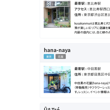
最寄駅 :
恵比寿駅
アクセス :
恵比寿駅西口
住所 :
東京都渋谷区恵比寿
kusakanmuriは恵比
策が楽しいエリアに店舗を構
内装の店内には、白と緑のみ
訪れる人をそっと出迎えます
にブーケをつくったり、贈り
さい。
hana-naya
東京
花屋
最寄駅 :
中目黒駅
住所 :
東京都目黒区中目黒3
中目黒の花屋(hana-na
（移動販売）やフラワーレッ
す。レッスン、イベント情報
花、草、木、土のにおいや温
鮮度にこだわり、季節の花を
Û&Tsé