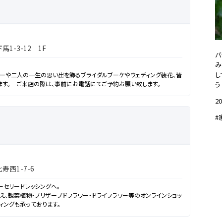
1-3-12 1F
バ
み
し
ーや二人の一生の思い出を飾るブライダルブーケやウェディング装花、皆
ます。 ご来店の際は、事前にお電話にてご予約お願い致します。
う
20
#
西1-7-6
セリードレッシングへ。
え、観葉植物・プリザーブドフラワー・ドライフラワー等のオンラインショッ
ィングも承っております。