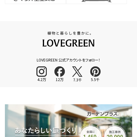
LOVEGREEN 公式アカウントをフォロー！
4.2万
12万
5.5千
7.3千