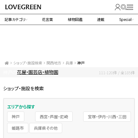
記事カテゴリ
花言葉
植物図鑑
連載
Special
ショップ・施設検索
関西地方
兵庫
神戸
花屋・園芸店・植物園
神戸の
111-120件 / 全185件
ショップ・施設を検索
エリアから探す
神戸
西宮・芦屋・尼崎
宝塚・伊丹・川西・三田
姫路市
兵庫県その他