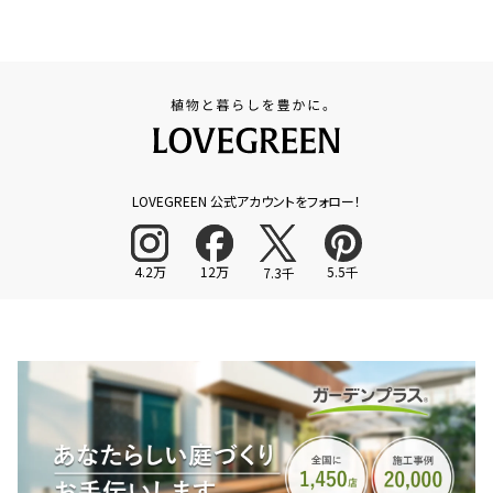
LOVEGREEN 公式アカウントをフォロー！
4.2万
12万
5.5千
7.3千