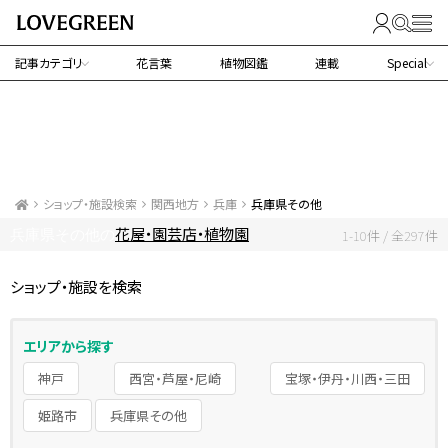
記事カテゴリ
花言葉
植物図鑑
連載
Special
ショップ・施設検索
関西地方
兵庫
兵庫県その他
花屋・園芸店・植物園
兵庫県その他の
1-10件 / 全297件
ショップ・施設を検索
エリアから探す
神戸
西宮・芦屋・尼崎
宝塚・伊丹・川西・三田
姫路市
兵庫県その他