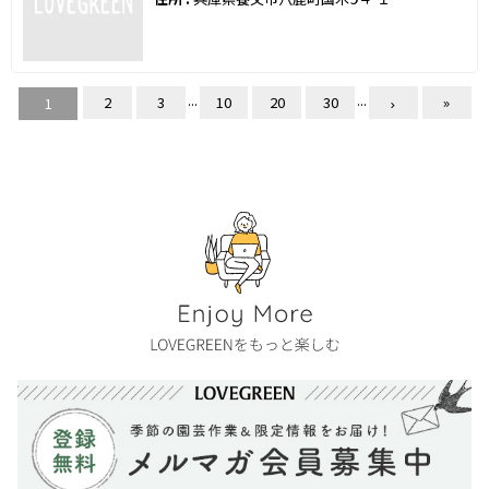
...
...
2
3
10
20
30
»
1