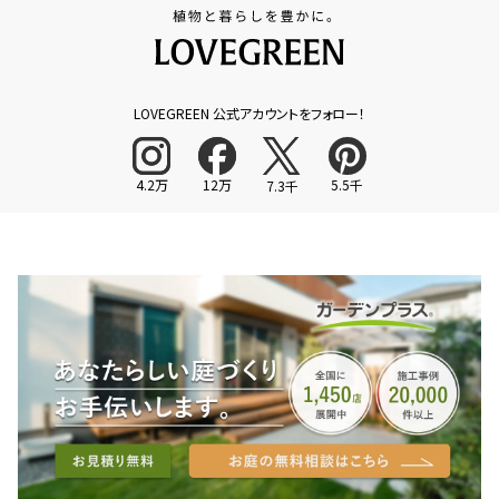
LOVEGREEN 公式アカウントをフォロー！
4.2万
12万
5.5千
7.3千