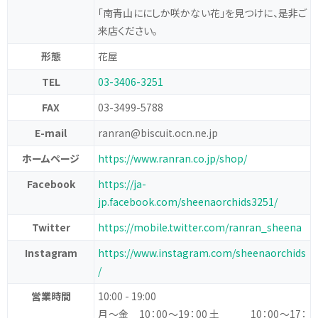
「南青山ににしか咲かない花」を見つけに、是非ご
来店ください。
形態
花屋
TEL
03-3406-3251
FAX
03-3499-5788
E-mail
ranran@biscuit.ocn.ne.jp
ホームページ
https://www.ranran.co.jp/shop/
Facebook
https://ja-
jp.facebook.com/sheenaorchids3251/
Twitter
https://mobile.twitter.com/ranran_sheena
Instagram
https://www.instagram.com/sheenaorchids
/
営業時間
10:00 - 19:00
月～金 10：00～19：00
土 10：00～17：