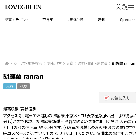
記事カテゴリ
花言葉
植物図鑑
連載
Special
ショップ・施設検索
関東地方
東京
渋谷・青山・表参道
胡蝶蘭 ranran
胡蝶蘭 ranran
東京
花屋
お気に入り
最寄り駅
：表参道駅
アクセス
：(1)電車でお越しのお客様 東京メトロ「表参道駅」B1出口より徒歩7
分 (2)バスでお越しのお客様 新橋〜渋谷間の都バスをご利用ください。南青山
7丁目のバス停下車、徒歩1分です。 (3)お車でお越しのお客様 お店の前に有料
駐車スペースがございますので、ぜひご利用ください。 ※満車の場合もござい