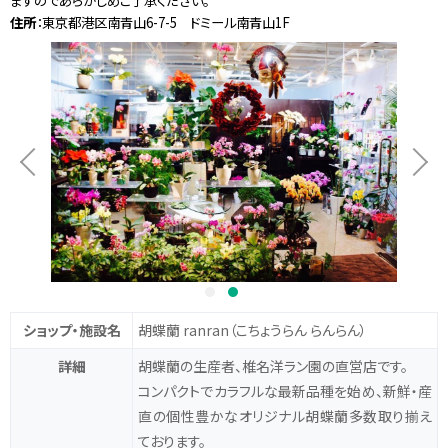
ますのであらかじめご了承ください。
住所
：東京都港区南青山6-7-5 ドミール南青山1F
ショップ・施設名
胡蝶蘭 ranran
（こちょうらん らんらん）
詳細
胡蝶蘭の生産者、椎名洋ラン園の直営店です。
コンパクトでカラフルな最新品種を始め、新鮮・産
直の個性豊かなオリジナル胡蝶蘭多数取り揃え
ております。