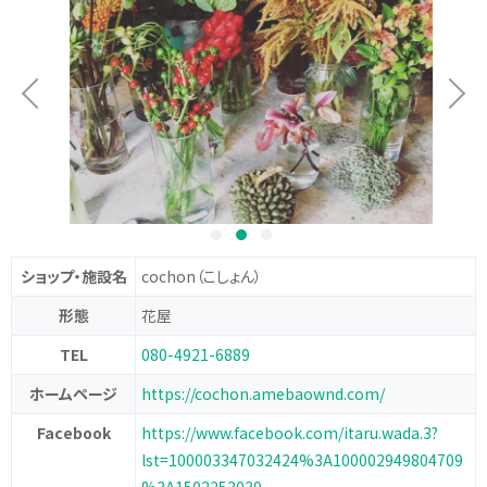
ショップ・施設名
cochon
（こしょん）
形態
花屋
TEL
080-4921-6889
ホームページ
https://cochon.amebaownd.com/
Facebook
https://www.facebook.com/itaru.wada.3?
lst=100003347032424%3A100002949804709