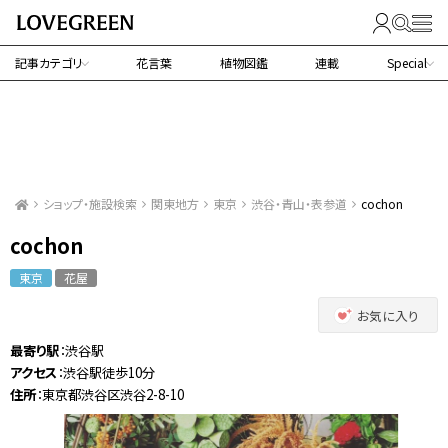
記事カテゴリ
花言葉
植物図鑑
連載
Special
ショップ・施設検索
関東地方
東京
渋谷・青山・表参道
cochon
cochon
東京
花屋
お気に入り
最寄り駅
：渋谷駅
アクセス
：渋谷駅徒歩10分
住所
：東京都渋谷区渋谷2-8-10