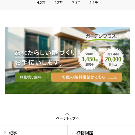
4.2万
12万
5.5千
7.3千
ページトップへ
記事
植物図鑑