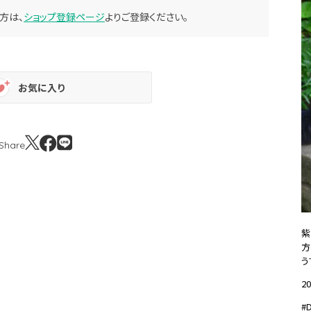
方は、
ショップ登録ページ
よりご登録ください。
お気に入り
Share
紫
方
う
20
#