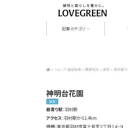
記事カテゴリ
ショップ・施設検索
関東地方
東京
東京都そ
神明台花園
東京
最寄り駅
：羽村駅
アクセス
：羽村駅から1.4km
住所
：東京都羽村市富士見平２丁目１４−９