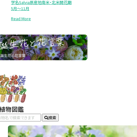
学名Salvia原産地南米・北米開花期
5月～11月
Read More
#植物図鑑
検索