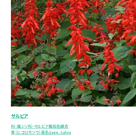
サルビア
科・属シソ科・サルビア属和名緋衣
草（ヒゴロモソウ）英名Sage、Salvia