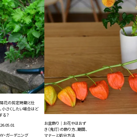
陽花の剪定時期と仕
、小さくしたい場合はど
する？
お盆飾り｜お花やほおず
26.05.01
き（鬼灯）の飾り方、期間、
DIY・ガーデニング
マナーと処分方法