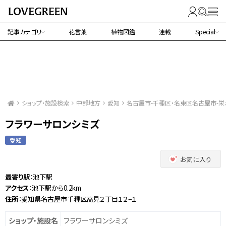
記事カテゴリ
花言葉
植物図鑑
連載
Special
ショップ・施設検索
中部地方
愛知
名古屋市-千種区・名東区名古屋市-栄
フラワーサロンシミズ
愛知
お気に入り
最寄り駅
：池下駅
アクセス
：池下駅から0.2km
住所
：愛知県名古屋市千種区高見２丁目１２−１
ショップ・施設名
フラワーサロンシミズ