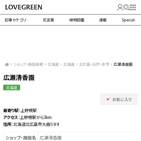
記事カテゴリ
花言葉
植物図鑑
連載
Special
ショップ・施設検索
北海道
北海道
北広島・石狩・余市
広瀬清香園
広瀬清香園
北海道
お気に入り
最寄り駅
：上野幌駅
アクセス
：上野幌駅から3km
住所
：北海道北広島市大曲５９９
ショップ・施設名
広瀬清香園