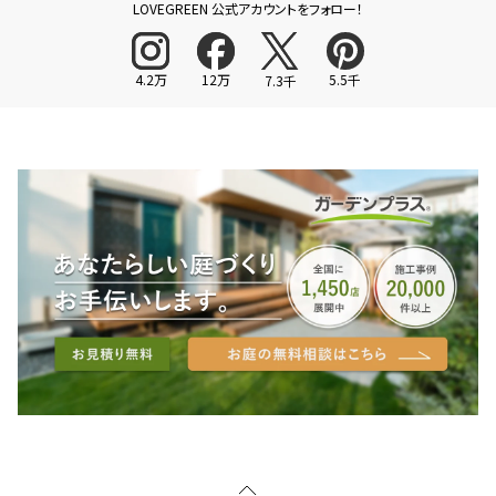
LOVEGREEN 公式アカウントをフォロー！
4.2万
12万
5.5千
7.3千