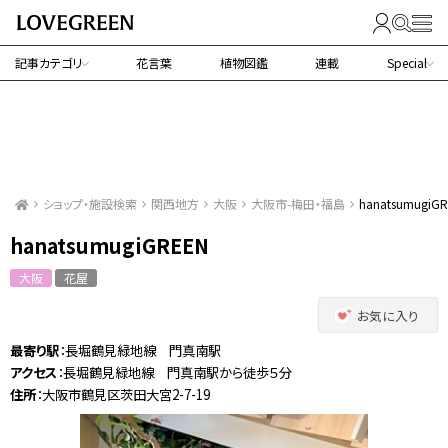
記事カテゴリ
花言葉
植物図鑑
連載
Special
ショップ・施設検索
関西地方
大阪
大阪市-梅田・福島
hanatsumugiG
hanatsumugiGREEN
大阪
花屋
お気に入り
最寄り駅
：長堀鶴見緑地線 門真南駅
アクセス
：長堀鶴見緑地線 門真南駅から徒歩５分
住所
：大阪市鶴見区茨田大宮2-7-19