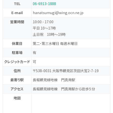
TEL
06-6913-1888
E-mail
hanatsumugi@wing.ocn.ne.jp
営業時間
10:00 - 17:00
平日 10〜17時
土日祝 10時〜19時
休業日
第二・第三水曜日 毎週木曜日
駐車場
有
クレジットカード
可
住所
〒538-0031 大阪市鶴見区茨田大宮2-7-19
最寄り駅
長堀鶴見緑地線 門真南駅
アクセス
長堀鶴見緑地線 門真南駅から徒歩５分
地図