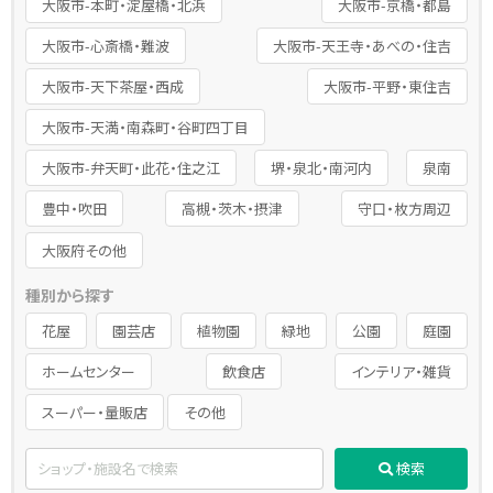
大阪市-本町・淀屋橋・北浜
大阪市-京橋・都島
大阪市-心斎橋・難波
大阪市-天王寺・あべの・住吉
大阪市-天下茶屋・西成
大阪市-平野・東住吉
大阪市-天満・南森町・谷町四丁目
大阪市-弁天町・此花・住之江
堺・泉北・南河内
泉南
豊中・吹田
高槻・茨木・摂津
守口・枚方周辺
大阪府その他
種別から探す
花屋
園芸店
植物園
緑地
公園
庭園
ホームセンター
飲食店
インテリア・雑貨
スーパー・量販店
その他
検索