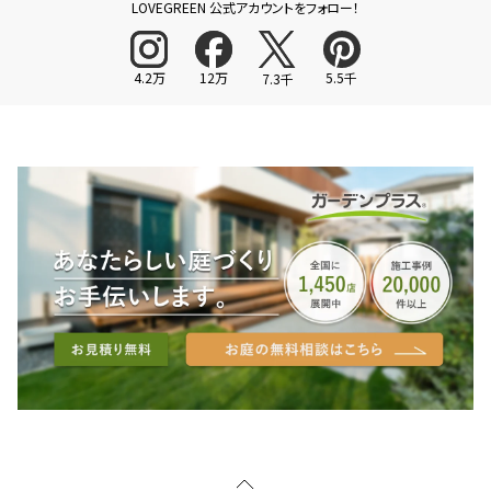
LOVEGREEN 公式アカウントをフォロー！
4.2万
12万
5.5千
7.3千