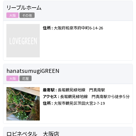
リーブルホーム
大阪
その他
住所 :
大阪府和泉市府中町6-14-26
hanatsumugiGREEN
大阪
花屋
最寄駅 :
長堀鶴見緑地線 門真南駅
アクセス :
長堀鶴見緑地線 門真南駅から徒歩５分
住所 :
大阪市鶴見区茨田大宮2-7-19
ロビネペタル 大阪店