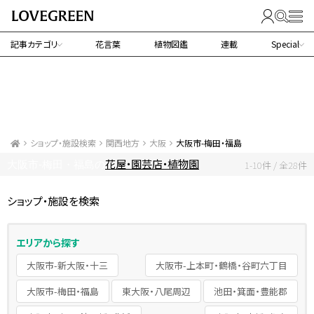
記事カテゴリ
花言葉
植物図鑑
連載
Special
ショップ・施設検索
関西地方
大阪
大阪市-梅田・福島
花屋・園芸店・植物園
大阪市-梅田・福島の
1-10件 / 全28件
ショップ・施設を検索
エリアから探す
大阪市-新大阪・十三
大阪市-上本町・鶴橋・谷町六丁目
大阪市-梅田・福島
東大阪・八尾周辺
池田・箕面・豊能郡