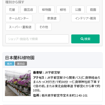
種別から探す
花屋
園芸店
植物園
緑地
公園
庭園
ホームセンター
飲食店
インテリア・雑貨
スーパー・量販店
その他
検索
日本蘭科植物園
栃木
園芸店
最寄駅 :
JR宇都宮駅
アクセス :
JR宇都宮駅から関東バス(仁良塚経由ろ
まんちっく村行き)で約30分 →仁良塚神社前下車 す
ぐ目の前。または東北自動車道 宇都宮ICから車で約
10分。
住所 :
栃木県宇都宮市宝木本町1140-101