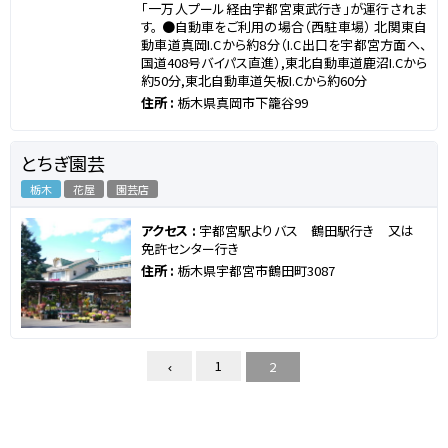
「一万人プール経由宇都宮東武行き」が運行されま
す。 ●自動車をご利用の場合（西駐車場） 北関東自
動車道真岡I.Cから約8分（I.C出口を宇都宮方面へ、
国道408号バイパス直進）,東北自動車道鹿沼I.Cから
約50分,東北自動車道矢板I.Cから約60分
住所 :
栃木県真岡市下籠谷99
とちぎ園芸
栃木
花屋
園芸店
アクセス :
宇都宮駅よりバス 鶴田駅行き 又は
免許センター行き
住所 :
栃木県宇都宮市鶴田町3087
1
2