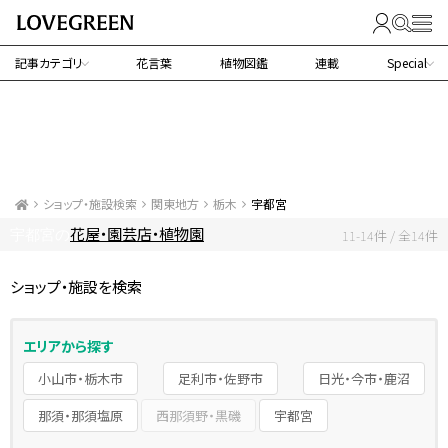
記事カテゴリ
花言葉
植物図鑑
連載
Special
ショップ・施設検索
関東地方
栃木
宇都宮
花屋・園芸店・植物園
宇都宮の
11-14件 / 全14件
ショップ・施設を検索
エリアから探す
小山市・栃木市
足利市・佐野市
日光・今市・鹿沼
那須・那須塩原
西那須野・黒磯
宇都宮