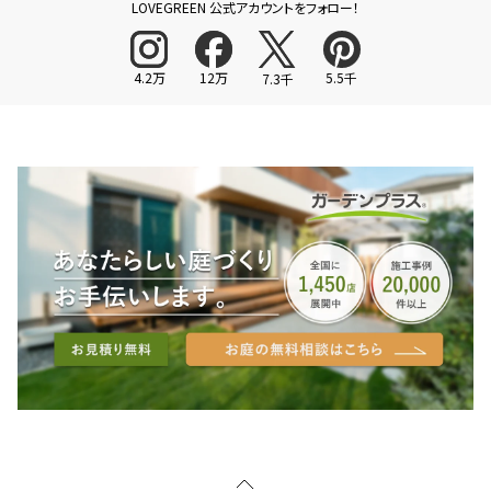
LOVEGREEN 公式アカウントをフォロー！
4.2万
12万
5.5千
7.3千