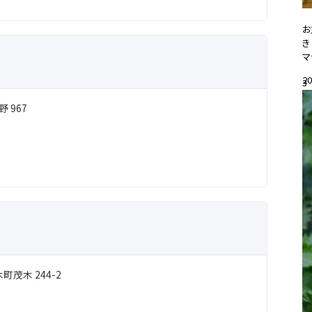
お
き
マ
20
3
#
 967
茂木 244-2