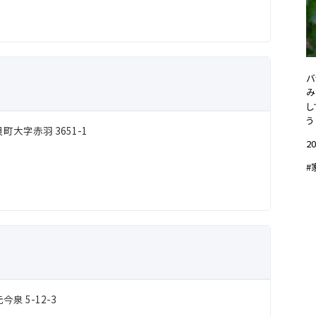
バ
み
し
う
大字赤羽 3651-1
20
#
泉 5-12-3