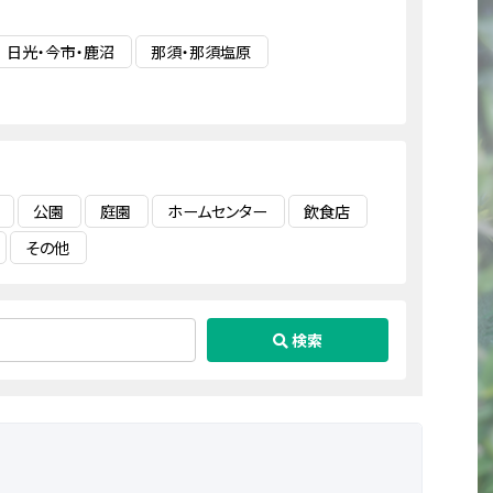
日光・今市・鹿沼
那須・那須塩原
公園
庭園
ホームセンター
飲食店
その他
検索