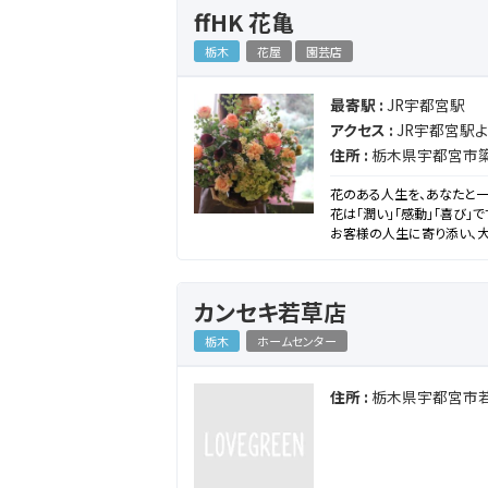
ffHK 花亀
栃木
花屋
園芸店
最寄駅 :
JR宇都宮駅
アクセス :
JR宇都宮駅よ
住所 :
栃木県宇都宮市簗瀬
花のある人生を、あなたと一
花は「潤い」「感動」「喜び」
お客様の人生に寄り添い、
信じ、感謝し、挑戦し、花の
カンセキ若草店
栃木
ホームセンター
住所 :
栃木県宇都宮市若草