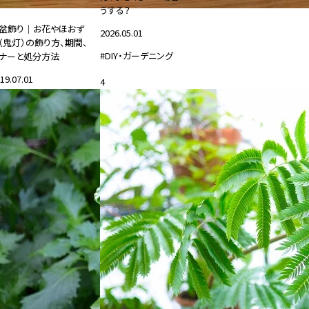
うする？
盆飾り｜お花やほおず
2026.05.01
（鬼灯）の飾り方、期間、
#DIY・ガーデニング
ナーと処分方法
19.07.01
4
花と暮らす