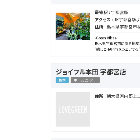
最寄駅 :
宇都宮駅
アクセス :
JR宇都宮駅
住所 :
栃木県宇都宮市桜
-Green Vibes-
栃木県宇都宮市にある観葉
"癒しとHAPPYをシェアする
豊富な種類とレアな植物、管
承ります。
ご自宅や環境に合ったご提
ジョイフル本田 宇都宮店
また、オリジナルの植木鉢も
世界に一つだけの植木鉢で
栃木
ホームセンター
観葉植物を通して、日常に癒
ご要望があれば、植物のお
住所 :
栃木県河内郡上三
"ホームセンターにいっても
ウトなどを教えて頂ければ、