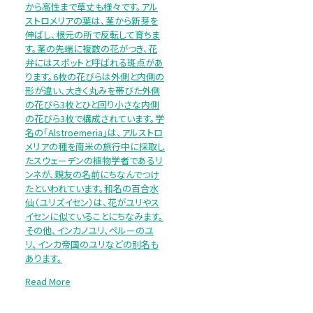
から高性まで草丈も様々です。アル
ストロメリアの葉は、茎から新芽を
伸ばし、根元の所で反転して育ちま
す。茎の先端に複数の花がつき、花
弁にはスポットと呼ばれる斑点があ
ります。6枚の花びらは外側と内側の
形が違い、大きく丸みを帯びた外側
の花びら3枚とひと回り小さな内側
の花びら3枚で構成されています。学
名の「Alstroemeria」は、アルストロ
メリアの種を南米の旅行中に採取し
たスウェーデンの植物学者であるリ
ンネが、親友の名前にちなんでつけ
たといわれています。和名の百合水
仙（ユリズイセン）は、花がユリやス
イセンに似ていることにちなみます。
その他、インカノユリ、ペルーのユ
リ、インカ帝国のユリなどの別名も
あります。
Read More