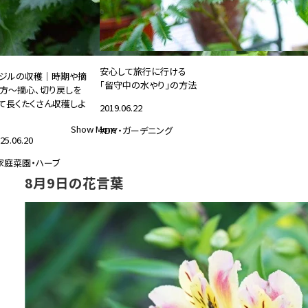
安心して旅行に行ける
ジルの収穫｜時期や摘
「留守中の水やり」の方法
方～摘心、切り戻しを
て長くたくさん収穫しよ
2019.06.22
Show More
#DIY・ガーデニング
25.06.20
家庭菜園・ハーブ
8月9日の花言葉