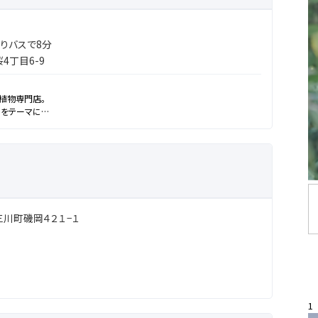
よりバスで8分
4丁目6-9
植物専門店。
"をテーマに
理方法のアドバイス、グリーンディスプレイ、植物の状況のご相談なども
案やお悩みも解決させていただこうと思っております。
販売しております！
お気に入りの植物を育ててみるのもいかがですか？
しやHAPPYな時間を一緒に作りましょう！
取置きや仕入れなども行いますので、ぜひお気軽にご相談ください。
川町磯岡４２１−１
相談出来ずになかなか選べない"という方には、ご自宅のお写真やレイア
ご自宅の環境やインテリアに合う観葉植物をご提案させていただきます！
1