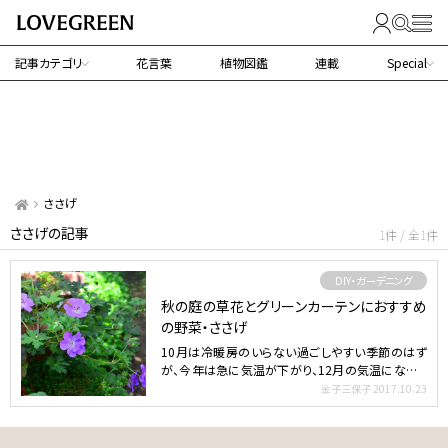
記事カテゴリ
花言葉
植物図鑑
連載
Special
ささげ
ささげの記事
1件 / 全1件
DIY・ガーデニング
秋の庭の草花とグリーンカーテンにおすすめ
の野菜・ささげ
10月は冷暖房のいらない過ごしやすい季節のはず
が、今年は急に気温が下がり、12月の気温になった
り、雨が1週間…
金子三保子
2017.10.23