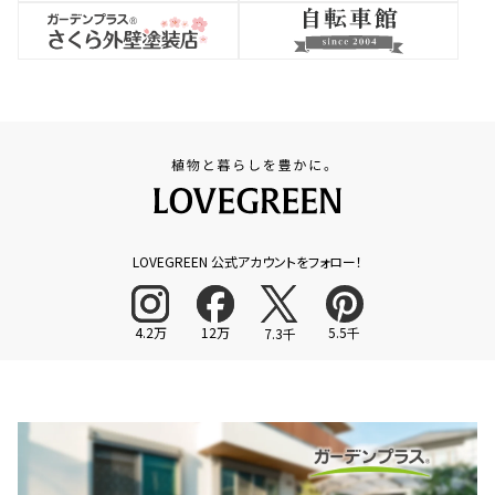
LOVEGREEN 公式アカウントをフォロー！
4.2万
12万
5.5千
7.3千