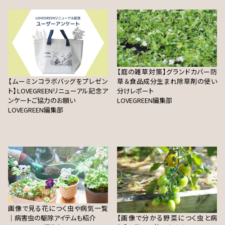
【庭の雑草対策】グランドカバー防
【ムーミンコラボバッグをプレゼン
草＆食品成分生まれ除草剤の使い
ト】LOVEGREENリニューアル記念ア
分けレポート
ンケートご協力のお願い
LOVEGREEN編集部
LOVEGREEN編集部
画像で見る花につく虫や病気一覧
｜病害虫の駆除アイテムも紹介
【画像で分かる野菜につく虫と病