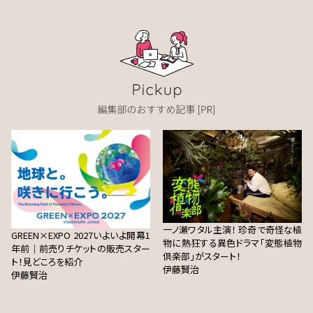
一ノ瀬ワタル主演！ 珍奇で奇怪な植
GREEN×EXPO 2027いよいよ開幕1
物に熱狂する異色ドラマ「変態植物
年前｜前売りチケットの販売スター
倶楽部」がスタート！
ト！見どころを紹介
伊藤賢治
伊藤賢治