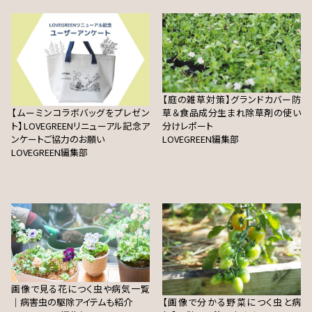
【庭の雑草対策】グランドカバー防
【ムーミンコラボバッグをプレゼン
草＆食品成分生まれ除草剤の使い
ト】LOVEGREENリニューアル記念ア
分けレポート
ンケートご協力のお願い
LOVEGREEN編集部
LOVEGREEN編集部
画像で見る花につく虫や病気一覧
｜病害虫の駆除アイテムも紹介
【画像で分かる野菜につく虫と病