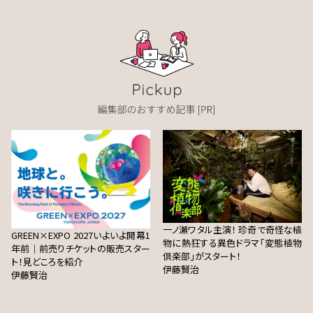
一ノ瀬ワタル主演！ 珍奇で奇怪な植
GREEN×EXPO 2027いよいよ開幕1
物に熱狂する異色ドラマ「変態植物
年前｜前売りチケットの販売スター
倶楽部」がスタート！
ト！見どころを紹介
伊藤賢治
伊藤賢治