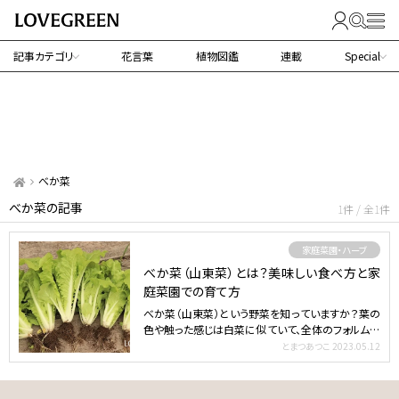
記事カテゴリ
花言葉
植物図鑑
連載
Special
べか菜
べか菜の記事
1件 / 全1件
家庭菜園・ハーブ
べか菜（山東菜）とは？美味しい食べ方と家
庭菜園での育て方
べか菜（山東菜）という野菜を知っていますか？葉の
色や触った感じは白菜に似ていて、全体のフォルムは
小松菜に似て…
とまつあつこ
2023.05.12