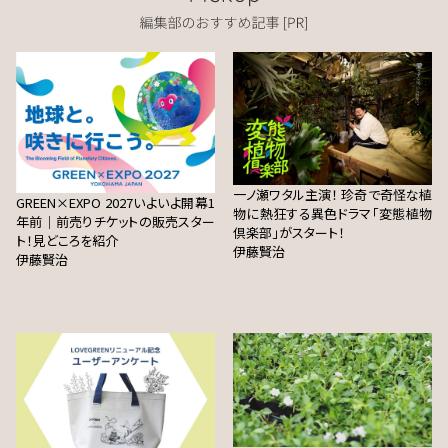
一ノ瀬ワタル主演！ 珍奇で奇怪な植
GREEN×EXPO 2027いよいよ開幕1
物に熱狂する異色ドラマ「変態植物
年前｜前売りチケットの販売スター
倶楽部」がスタート！
ト！見どころを紹介
伊藤賢治
伊藤賢治