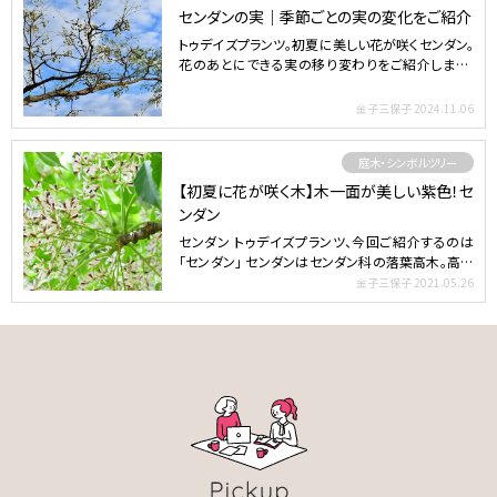
センダンの実｜季節ごとの実の変化をご紹介
トゥデイズプランツ。初夏に美しい花が咲くセンダン。
花のあとにできる実の移り変わりをご紹介します。
センダンは…
金子三保子
2024.11.06
庭木・シンボルツリー
【初夏に花が咲く木】木一面が美しい紫色！セ
ンダン
センダン トゥデイズプランツ、今回ご紹介するのは
「センダン」 センダンはセンダン科の落葉高木。高木
の中でもと…
金子三保子
2021.05.26