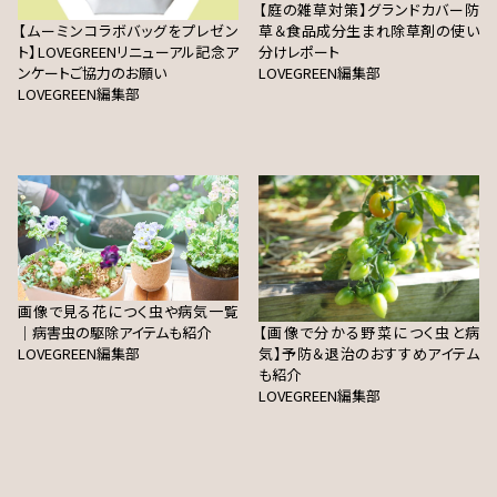
【庭の雑草対策】グランドカバー防
【ムーミンコラボバッグをプレゼン
草＆食品成分生まれ除草剤の使い
ト】LOVEGREENリニューアル記念ア
分けレポート
ンケートご協力のお願い
LOVEGREEN編集部
LOVEGREEN編集部
画像で見る花につく虫や病気一覧
｜病害虫の駆除アイテムも紹介
【画像で分かる野菜につく虫と病
LOVEGREEN編集部
気】予防＆退治のおすすめアイテム
も紹介
LOVEGREEN編集部