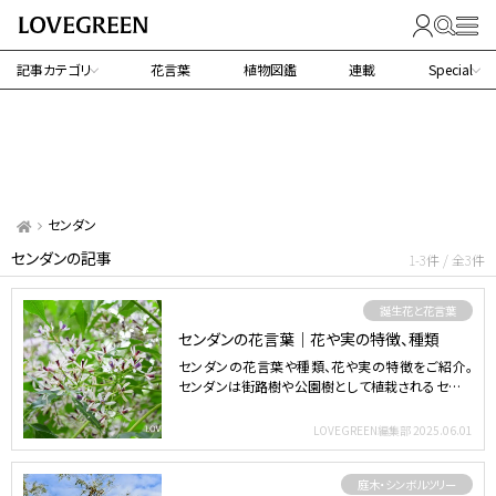
記事カテゴリ
花言葉
植物図鑑
連載
Special
センダン
センダンの記事
1-3件 / 全3件
誕生花と花言葉
センダンの花言葉｜花や実の特徴、種類
センダンの花言葉や種類、花や実の特徴をご紹介。
センダンは街路樹や公園樹として植栽されるセンダ
ン科の落葉高木。…
LOVEGREEN編集部
2025.06.01
庭木・シンボルツリー