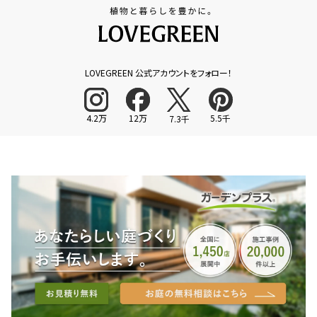
LOVEGREEN 公式アカウントをフォロー！
4.2万
12万
5.5千
7.3千