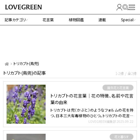
記事カテゴリ
花言葉
植物図鑑
連載
Special
トリカブト(鳥兜)
トリカブト(鳥兜)の記事
1-2件 / 全2件
誕生花と花言葉
トリカブトの花言葉｜花の特徴、名前や花言
葉の由来
トリカブトは兜（かぶと）のようなフォルムの花を持
つ、日本三大有毒植物のひとつ。トリカブトの花言葉
と種類につい…
LOVEGREEN編集部
2025.09.22
花と暮らす