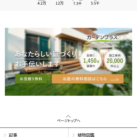
4.2万
12万
5.5千
7.3千
ページトップへ
記事
植物図鑑