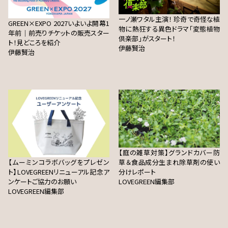
一ノ瀬ワタル主演！ 珍奇で奇怪な植
GREEN×EXPO 2027いよいよ開幕1
物に熱狂する異色ドラマ「変態植物
年前｜前売りチケットの販売スター
倶楽部」がスタート！
ト！見どころを紹介
伊藤賢治
伊藤賢治
【庭の雑草対策】グランドカバー防
【ムーミンコラボバッグをプレゼン
草＆食品成分生まれ除草剤の使い
ト】LOVEGREENリニューアル記念ア
分けレポート
ンケートご協力のお願い
LOVEGREEN編集部
LOVEGREEN編集部