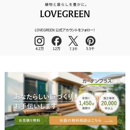
LOVEGREEN 公式アカウントをフォロー！
4.2万
12万
5.5千
7.3千