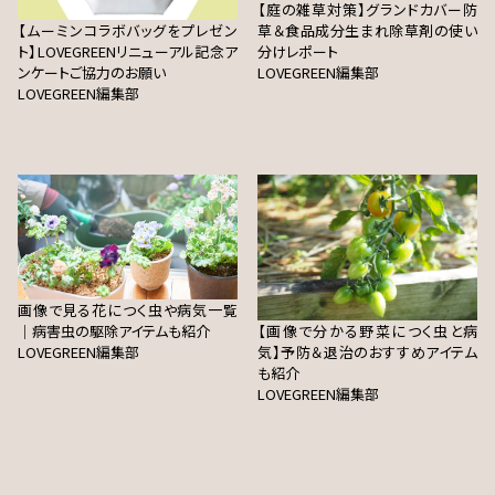
【庭の雑草対策】グランドカバー防
【ムーミンコラボバッグをプレゼン
草＆食品成分生まれ除草剤の使い
ト】LOVEGREENリニューアル記念ア
分けレポート
ンケートご協力のお願い
LOVEGREEN編集部
LOVEGREEN編集部
画像で見る花につく虫や病気一覧
｜病害虫の駆除アイテムも紹介
【画像で分かる野菜につく虫と病
LOVEGREEN編集部
気】予防＆退治のおすすめアイテム
も紹介
LOVEGREEN編集部