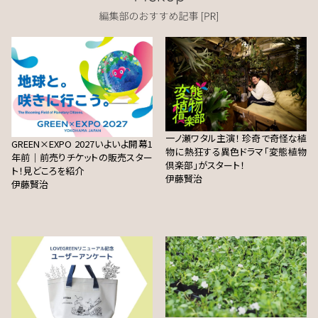
一ノ瀬ワタル主演！ 珍奇で奇怪な植
GREEN×EXPO 2027いよいよ開幕1
物に熱狂する異色ドラマ「変態植物
年前｜前売りチケットの販売スター
倶楽部」がスタート！
ト！見どころを紹介
伊藤賢治
伊藤賢治