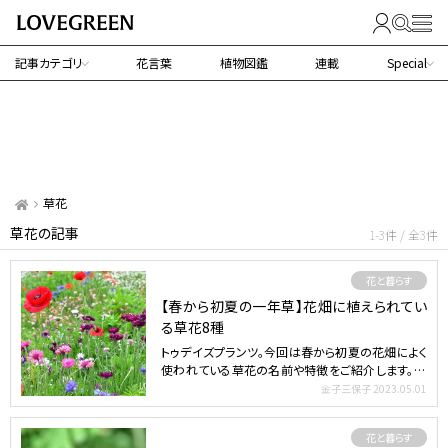
記事カテゴリ
花言葉
植物図鑑
連載
Special
草花
草花の記事
1-3件 / 全3件
花と暮らす
【春から初夏の一年草】花畑に植えられてい
る草花8種
トゥデイズプランツ。今回は春から初夏の花畑によく
使われている草花の名前や特徴をご紹介します。 ＊
見ごろは東京…
金子三保子
2023.05.01
花と暮らす