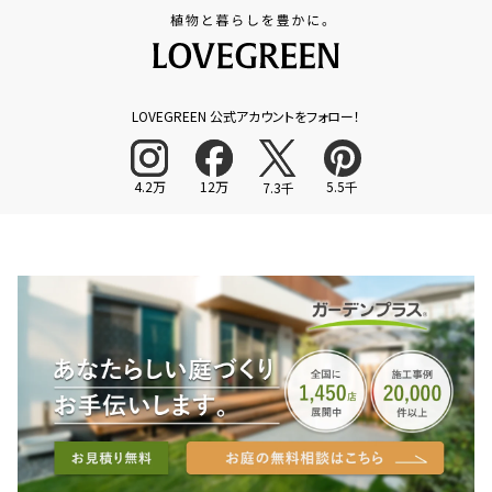
LOVEGREEN 公式アカウントをフォロー！
4.2万
12万
5.5千
7.3千