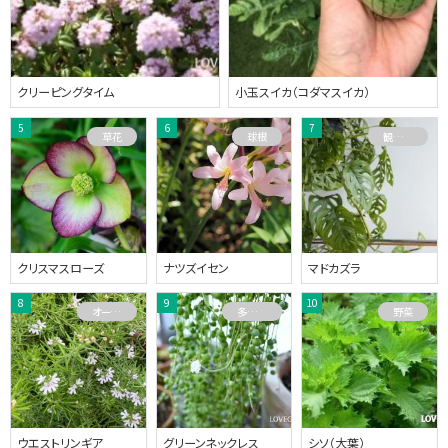
クリーピングタイム
小玉スイカ（コダマスイカ）
草花
球根
観葉植物
クリスマスローズ
ナツズイセン
マドカズラ
オーストラリアプランツ
多肉植物
野菜
ウエストリンギア
グリーンネックレス
シソ（大葉）