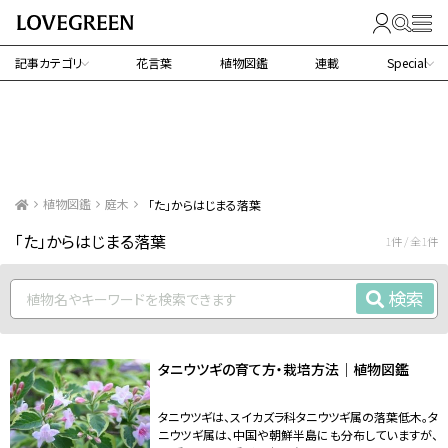
記事カテゴリ
花言葉
植物図鑑
連載
Special
植物図鑑
庭木
「た」からはじまる落葉
「た」からはじまる落葉
1件 / 全1件
検索
タニウツギの育て方・栽培方法｜植物図鑑
タニウツギは、スイカズラ科タニウツギ属の落葉低木。タ
ニウツギ属は、中国や朝鮮半島にも分布していますが、