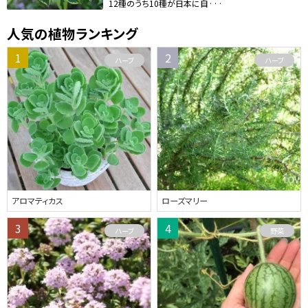
12種のうち10種が日本に自···
人気の植物ランキング
ハーブ
ハーブ
アロマティカス
ローズマリー
ハーブ
野菜