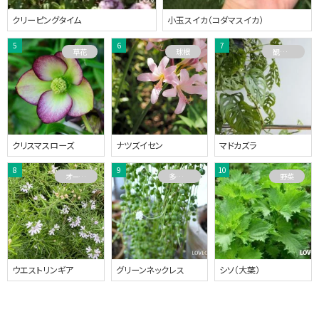
クリーピングタイム
小玉スイカ（コダマスイカ）
草花
球根
観葉植物
クリスマスローズ
ナツズイセン
マドカズラ
オーストラリアプランツ
多肉植物
野菜
ウエストリンギア
グリーンネックレス
シソ（大葉）