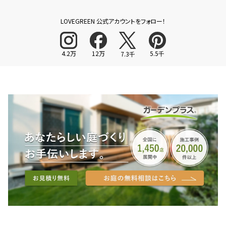
LOVEGREEN 公式アカウントをフォロー！
4.2万
12万
5.5千
7.3千