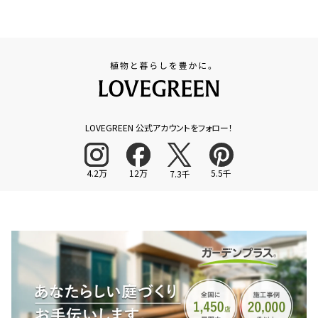
LOVEGREEN 公式アカウントをフォロー！
4.2万
12万
5.5千
7.3千