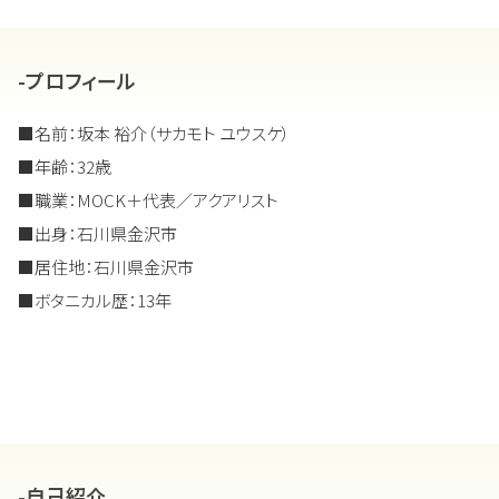
-プロフィール
■名前：坂本 裕介（サカモト ユウスケ）
■年齢：32歳
■職業：MOCK＋代表／アクアリスト
■出身：石川県金沢市
■居住地：石川県金沢市
■ボタニカル歴：13年
-自己紹介