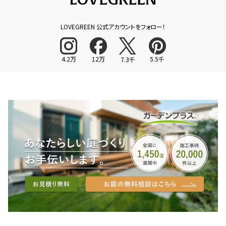
LOVEGREEN 公式アカウントをフォロー！
4.2万
12万
5.5千
7.3千