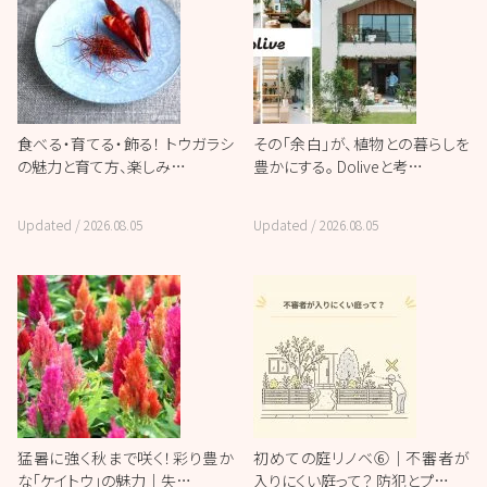
食べる・育てる・飾る！ トウガラシ
その「余白」が、植物との暮らしを
の魅力と育て方、楽しみ…
豊かにする。 Doliveと考…
Updated /
2026.08.05
Updated /
2026.08.05
猛暑に強く秋まで咲く！彩り豊か
初めての庭リノベ⑥｜不審者が
な「ケイトウ」の魅力｜失…
入りにくい庭って？ 防犯とプ…