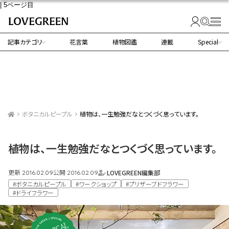
| 5ページ目
記事カテゴリ
花言葉
植物図鑑
連載
Special
ボタニカルピープル
植物は、一生勉強だなとつくづく思っています。
植物は、一生勉強だなとつくづく思っています。
更新
公開
LOVEGREEN編集部
2016.02.09
2016.02.09
#ボタニカルピープル
#ワークショップ
#プリザーブドフラワー
#ドライフラワー