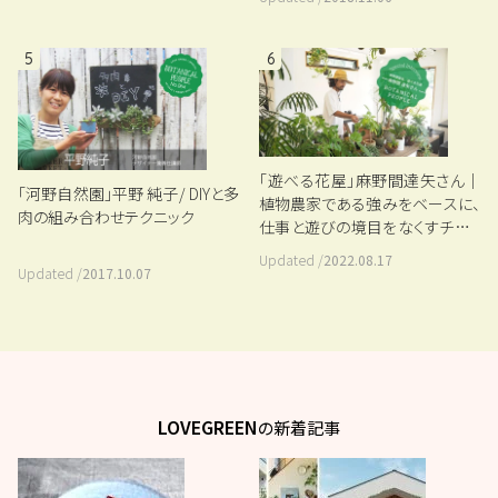
5
6
「遊べる花屋」麻野間達矢さん｜
「河野自然園」平野 純子/ DIYと多
植物農家である強みをベースに、
肉の組み合わせテクニック
仕事と遊びの境目をなくすチャレ
ンジ
Updated /
2022.08.17
Updated /
2017.10.07
LOVEGREEN
の新着記事