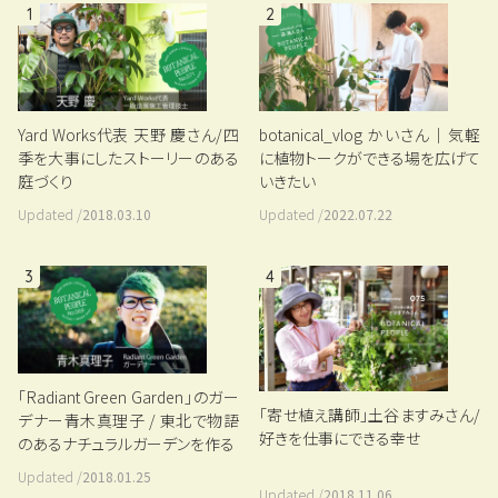
1
2
Yard Works代表 天野 慶さん/四
botanical_vlog かいさん｜気軽
季を大事にしたストーリーのある
に植物トークができる場を広げて
庭づくり
いきたい
Updated /
2018.03.10
Updated /
2022.07.22
3
4
「Radiant Green Garden」のガー
「寄せ植え講師」土谷ますみさん/
デナー青木真理子 / 東北で物語
好きを仕事にできる幸せ
のあるナチュラルガーデンを作る
Updated /
2018.01.25
Updated /
2018.11.06